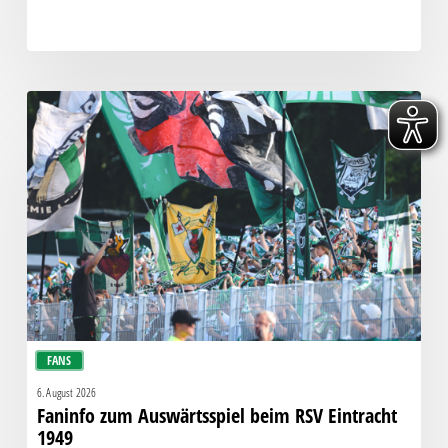
Faninfo
zum
Auswärtsspiel
beim
RSV
Eintracht
1949
FANS
6. August 2026
Faninfo zum Auswärtsspiel beim RSV Eintracht
1949