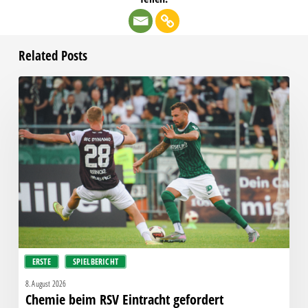
Related Posts
Chemie
beim
RSV
Eintracht
gefordert
ERSTE
SPIELBERICHT
8. August 2026
Chemie beim RSV Eintracht gefordert