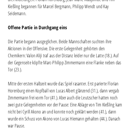
Kießling begannen für Marcel Bergmann, Philipp Wendt und Kay
Seidemann.
Offene Partie in Durchgang eins
Die Partie begann ausgeglichen. Beide Mannschaften suchten ihre
Aktionen in der Offensive. Die erste Gelegenheit gehörten den
Chemikern: Valon Aliji traf aus der Distanz leider nur die Latte (18.). Auf
der Gegenseite köpfte Marc-Philipp Zimmermann eine Flanke neben das
Tor (23.).
Mitte der ersten Halbzeit wurde das Spiel rasanter. Erst parierte Florian
Horenburg einen Kopfball von Lucas Albert glänzend (31.), dann vergab
Zimmermann frei vorm Tor (41.). Aber auch die Leutzscher hatten noch
zwei gute Gelegenheiten vor der Pause: Eine Ablage von Tim Kießling kam
nicht bei Cyrill Akono an und konnte noch geklärt werden (41.), dann
wurde ein Schuss von Akono von Lucas Hiemann gehalten (44.). Danach
war Pause.