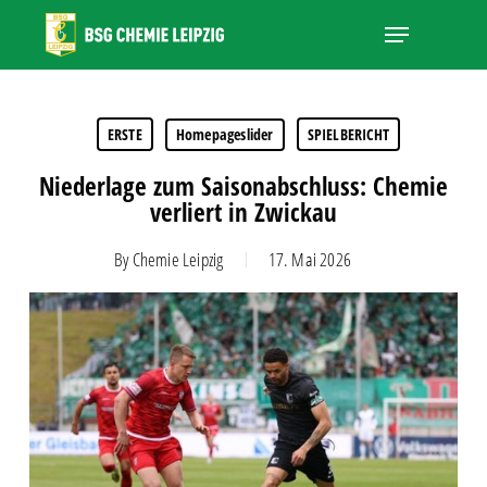
Skip
Menu
to
main
Close
content
Menu
ERSTE
Homepageslider
SPIELBERICHT
Niederlage zum Saisonabschluss: Chemie
verliert in Zwickau
By
Chemie Leipzig
17. Mai 2026