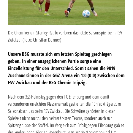
Die Chemiker um Stanley Ratifo verloren das letzte Saisonspiel beim FSV
Zwickau. (Foto: Christian Donner)
Unsere BSG musste sich am letzten Spieltag geschlagen
geben. In einer ausgeglichenen Partie sorgte eine
Einzelleistung für den Unterschied. Somit sahen die 9019
Zuschauer:innen in der GGZ-Arena ein 1:0 (0:0) zwischen dem
FSV Zwickau und der BSG Chemie Leipzig.
Nach dem 3:2-Heimsieg gegen den FC Eilenburg und dem damit
verbundenen erreichten Klassenerhalt gastierten die Fünfeckträger zum
Saisonabschluss beim FSV Zwickau. Die Schwäne gehörten in dieser
Spielzeit nicht nur zu den heimstärksten Teams, sondern auch zur
Spitzengruppe der Staffel. Im Vergleich zum Erfolg gegen Eilenburg gab es
drei Änderungen: Florian Horenburg, Jean-Marie Nadjombe und Tim