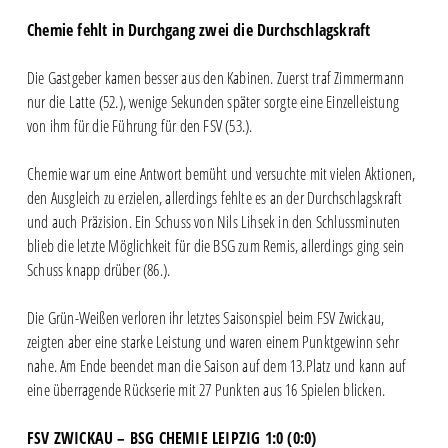
Chemie fehlt in Durchgang zwei die Durchschlagskraft
Die Gastgeber kamen besser aus den Kabinen. Zuerst traf Zimmermann
nur die Latte (52.), wenige Sekunden später sorgte eine Einzelleistung
von ihm für die Führung für den FSV (53.).
Chemie war um eine Antwort bemüht und versuchte mit vielen Aktionen,
den Ausgleich zu erzielen, allerdings fehlte es an der Durchschlagskraft
und auch Präzision. Ein Schuss von Nils Lihsek in den Schlussminuten
blieb die letzte Möglichkeit für die BSG zum Remis, allerdings ging sein
Schuss knapp drüber (86.).
Die Grün-Weißen verloren ihr letztes Saisonspiel beim FSV Zwickau,
zeigten aber eine starke Leistung und waren einem Punktgewinn sehr
nahe. Am Ende beendet man die Saison auf dem 13.Platz und kann auf
eine überragende Rückserie mit 27 Punkten aus 16 Spielen blicken.
FSV ZWICKAU – BSG CHEMIE LEIPZIG 1:0 (0:0)