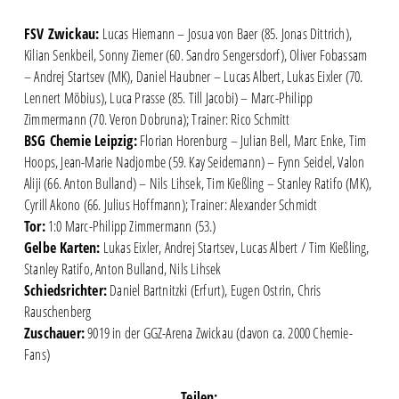
FSV Zwickau:
Lucas Hiemann – Josua von Baer (85. Jonas Dittrich),
Kilian Senkbeil, Sonny Ziemer (60. Sandro Sengersdorf), Oliver Fobassam
– Andrej Startsev (MK), Daniel Haubner – Lucas Albert, Lukas Eixler (70.
Lennert Möbius), Luca Prasse (85. Till Jacobi) – Marc-Philipp
Zimmermann (70. Veron Dobruna); Trainer: Rico Schmitt
BSG Chemie Leipzig:
Florian Horenburg – Julian Bell, Marc Enke, Tim
Hoops, Jean-Marie Nadjombe (59. Kay Seidemann) – Fynn Seidel, Valon
Aliji (66. Anton Bulland) – Nils Lihsek, Tim Kießling – Stanley Ratifo (MK),
Cyrill Akono (66. Julius Hoffmann); Trainer: Alexander Schmidt
Tor:
1:0 Marc-Philipp Zimmermann (53.)
Gelbe Karten:
Lukas Eixler, Andrej Startsev, Lucas Albert / Tim Kießling,
Stanley Ratifo, Anton Bulland, Nils Lihsek
Schiedsrichter:
Daniel Bartnitzki (Erfurt), Eugen Ostrin, Chris
Rauschenberg
Zuschauer:
9019 in der GGZ-Arena Zwickau (davon ca. 2000 Chemie-
Fans)
Teilen: