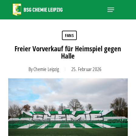
Skip
Menu
to
main
Close
content
Menu
FANS
Freier Vorverkauf für Heimspiel gegen
Halle
By
Chemie Leipzig
25. Februar 2026