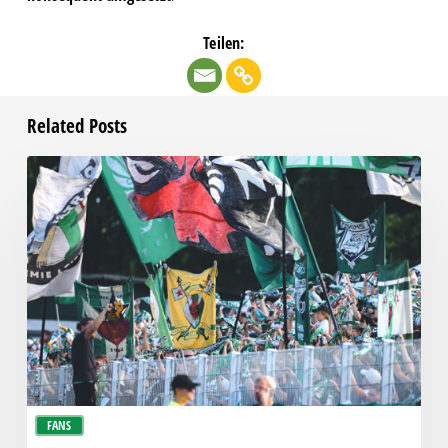
Teilen:
Related Posts
Faninfo
zum
Auswärtsspiel
beim
RSV
Eintracht
1949
FANS