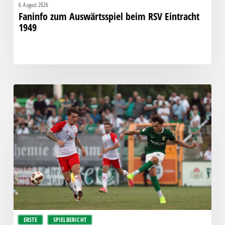
6. August 2026
Faninfo zum Auswärtsspiel beim RSV Eintracht
1949
Bittere
Pleite:
Chemie
kassiert
späten
Knockout
gegen
Halle
ERSTE
SPIELBERICHT