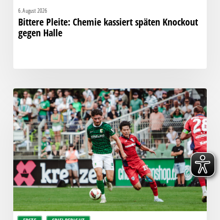
6. August 2026
Bittere Pleite: Chemie kassiert späten Knockout
gegen Halle
“Einer
für
alle,
alle
für
einen!”
–
Chemie
empfängt
den
Halleschen