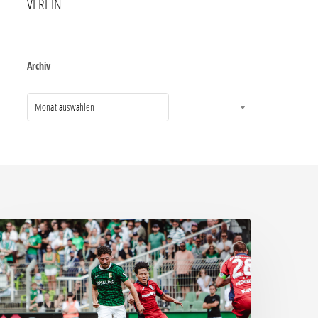
VEREIN
Archiv
Monat auswählen
Einer
ür
le,
le
ür