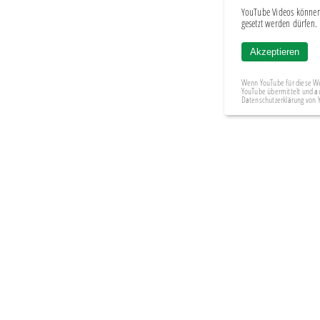
YouTube Videos können
gesetzt werden dürfen.
Akzeptieren
Wenn YouTube für diese We
YouTube übermittelt und a
Datenschutzerklärung von