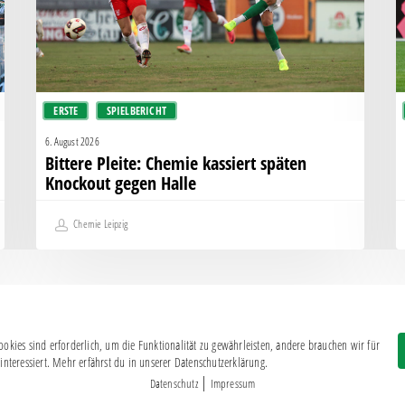
Knockout
e
gegen
–
Halle
C
e
d
ERSTE
SPIELBERICHT
H
F
6. August 2026
Bittere Pleite: Chemie kassiert späten
Knockout gegen Halle
Chemie Leipzig
okies sind erforderlich, um die Funktionalität zu gewährleisten, andere brauchen wir für
Impressum
|
Datenschutz
interessiert. Mehr erfährst du in unserer Datenschutzerklärung.
BSG CHEMIE LEIPZIG © 2026
|
Datenschutz
Impressum
MITGLIEDERZAHL: 2.816