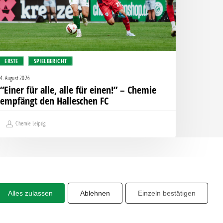
inen!”
hemie
mpfängt
en
ERSTE
SPIELBERICHT
alleschen
C
4. August 2026
“Einer für alle, alle für einen!” – Chemie
empfängt den Halleschen FC
Chemie Leipzig
Alles zulassen
Ablehnen
Einzeln bestätigen
Share