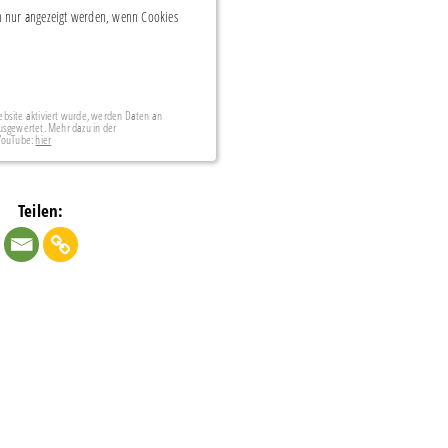
 nur angezeigt werden, wenn Cookies
bsite aktiviert wurde, werden Daten an
usgewertet. Mehr dazu in der
 YouTube:
hier
Teilen: