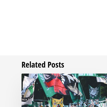
Related Posts
Faninfo
zum
Auswärtsspiel
beim
RSV