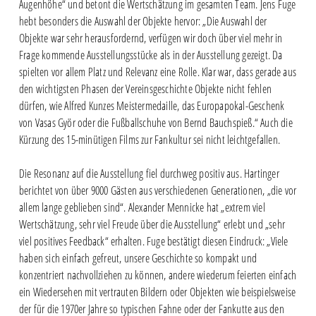
Augenhöhe“ und betont die Wertschätzung im gesamten Team. Jens Fuge
hebt besonders die Auswahl der Objekte hervor: „Die Auswahl der
Objekte war sehr herausfordernd, verfügen wir doch über viel mehr in
Frage kommende Ausstellungsstücke als in der Ausstellung gezeigt. Da
spielten vor allem Platz und Relevanz eine Rolle. Klar war, dass gerade aus
den wichtigsten Phasen der Vereinsgeschichte Objekte nicht fehlen
dürfen, wie Alfred Kunzes Meistermedaille, das Europapokal-Geschenk
von Vasas Györ oder die Fußballschuhe von Bernd Bauchspieß.“ Auch die
Kürzung des 15-minütigen Films zur Fankultur sei nicht leichtgefallen.
Die Resonanz auf die Ausstellung fiel durchweg positiv aus. Hartinger
berichtet von über 9000 Gästen aus verschiedenen Generationen, „die vor
allem lange geblieben sind“. Alexander Mennicke hat „extrem viel
Wertschätzung, sehr viel Freude über die Ausstellung“ erlebt und „sehr
viel positives Feedback“ erhalten. Fuge bestätigt diesen Eindruck: „Viele
haben sich einfach gefreut, unsere Geschichte so kompakt und
konzentriert nachvollziehen zu können, andere wiederum feierten einfach
ein Wiedersehen mit vertrauten Bildern oder Objekten wie beispielsweise
der für die 1970er Jahre so typischen Fahne oder der Fankutte aus den