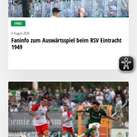
FANS
6. August 2026
Faninfo zum Auswärtsspiel beim RSV Eintracht
1949
Bittere
Pleite:
Chemie
kassiert
späten
Knockout
gegen
Halle