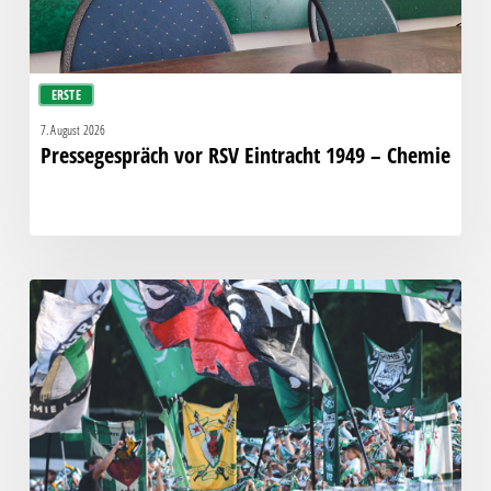
ERSTE
7. August 2026
Pressegespräch vor RSV Eintracht 1949 – Chemie
Faninfo
zum
Auswärtsspiel
beim
RSV
Eintracht
1949