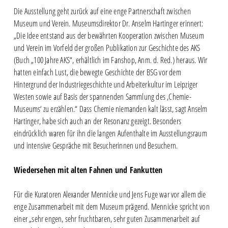
Die Ausstellung geht zurück auf eine enge Partnerschaft zwischen
Museum und Verein. Museumsdirektor Dr. Anselm Hartinger erinnert:
„Die Idee entstand aus der bewährten Kooperation zwischen Museum
und Verein im Vorfeld der großen Publikation zur Geschichte des AKS
(Buch „100 Jahre AKS“, erhältlich im Fanshop, Anm. d. Red.) heraus. Wir
hatten einfach Lust, die bewegte Geschichte der BSG vor dem
Hintergrund der Industriegeschichte und Arbeiterkultur im Leipziger
Westen sowie auf Basis der spannenden Sammlung des ‚Chemie-
Museums‘ zu erzählen.“ Dass Chemie niemanden kalt lässt, sagt Anselm
Hartinger, habe sich auch an der Resonanz gezeigt. Besonders
eindrücklich waren für ihn die langen Aufenthalte im Ausstellungsraum
und intensive Gespräche mit Besucherinnen und Besuchern.
Wiedersehen mit alten Fahnen und Fankutten
Für die Kuratoren Alexander Mennicke und Jens Fuge war vor allem die
enge Zusammenarbeit mit dem Museum prägend. Mennicke spricht von
einer „sehr engen, sehr fruchtbaren, sehr guten Zusammenarbeit auf