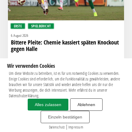
ERSTE
SPIELBERICHT
6. August 2026
Bittere Pleite: Chemie kassiert späten Knockout
gegen Halle
Wir verwenden Cookies
Um diese Website zu betreiben, ist es für uns notwendig Cookies zu verwenden.
Einige Cookies sind erforderlich, um die Funktionalität zu gewährleisten, andere
brauchen wir für unsere Statistik und wieder andere helfen uns dir nur die
Werbung anzuzeigen, die dich interessiert. Mehr erfährst du in unserer
Datenschutzerklärung.
Alles zulassen
Ablehnen
Impressum
|
Datenschutz
BSG CHEMIE LEIPZIG © 2026
Einzeln bestätigen
MITGLIEDERZAHL: 2.816
|
webdesign by
3W
Datenschutz
Impressum