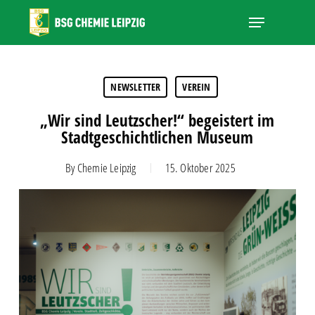
Skip
Menu
to
main
Close
content
Menu
NEWSLETTER
VEREIN
„Wir sind Leutzscher!“ begeistert im
Stadtgeschichtlichen Museum
By
Chemie Leipzig
15. Oktober 2025