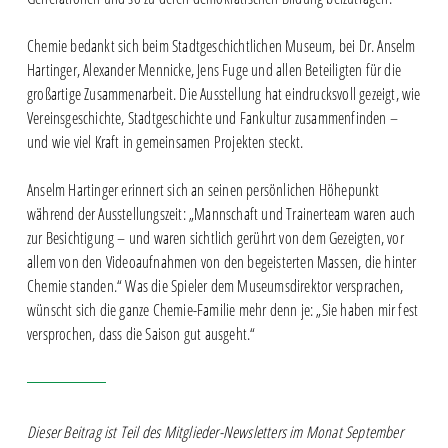
Chemie bedankt sich beim Stadtgeschichtlichen Museum, bei Dr. Anselm
Hartinger, Alexander Mennicke, Jens Fuge und allen Beteiligten für die
großartige Zusammenarbeit. Die Ausstellung hat eindrucksvoll gezeigt, wie
Vereinsgeschichte, Stadtgeschichte und Fankultur zusammenfinden –
und wie viel Kraft in gemeinsamen Projekten steckt.
Anselm Hartinger erinnert sich an seinen persönlichen Höhepunkt
während der Ausstellungszeit: „Mannschaft und Trainerteam waren auch
zur Besichtigung – und waren sichtlich gerührt von dem Gezeigten, vor
allem von den Videoaufnahmen von den begeisterten Massen, die hinter
Chemie standen.“ Was die Spieler dem Museumsdirektor versprachen,
wünscht sich die ganze Chemie-Familie mehr denn je: „Sie haben mir fest
versprochen, dass die Saison gut ausgeht.“
Dieser Beitrag ist Teil des Mitglieder-Newsletters im Monat September