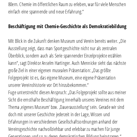
80ern. Chemie im öffentlichen Raum zu erleben, war für viele Menschen
einfach eine spannende und neue Erfahrung.“
Beschäftigung mit Chemie-Geschichte als Demokratiebildung
Mit Blick in die Zukunft denken Museum und Verein bereits weiter. „Die
Ausstellung zeigt, dass man Sportgeschichte nicht nur als zentralen
Überblick, sondern auch als Serie spannender Einzelprojekte erzählen
kann“, sagt Direktor Anselm Hartinger. Auch Mennicke sieht das nächste
große Ziel in einer eigenen musealen Präsentation: „Das größte
Folgeprojekt ist es, das eigene Museum, eine eigene Präsentation
unserer Vereinshistorie vor Ort hinzubekommen.“
Fuge unterstreicht diesen Anspruch: „Das Folgeprojekt sollte aus meiner
Sicht die ernsthafte Beschäftigung innerhalb unseres Vereines mit dem
Thema ‚eigenes Museum‘ bzw. ‚Dauerausstellung‘ sein. Gerade wir sind
doch mit unserer Geschichte jederzeit in der Lage, Wissen und
Erfahrungen in verschiedenen Gesellschaftsordnungen anhand der
Vereinsgeschichte nachvollziehbar und erlebbar zu machen für junge
Generationen und so zu deren demokratischen Bildung beizutragen.“