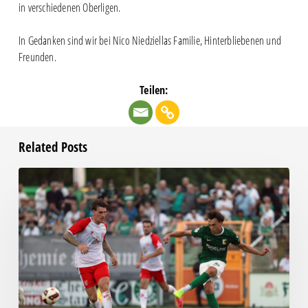
in verschiedenen Oberligen.
In Gedanken sind wir bei Nico Niedziellas Familie, Hinterbliebenen und
Freunden.
Teilen:
Related Posts
Bittere
Pleite:
Chemie
kassiert
späten
Knockout
gegen
Halle