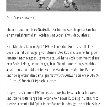
Foto: Frank Kruczynski
Chemie trauert um Nico Niedziella. Der frühere Abwehrspieler kam bei
einem Verkehrsunfall in Potsdam ums Leben. Er wurde 55 Jahre alt.
Nico Niedziella kam im April 1989 ins Leutzscher Holz – als Teil eines
Deals, der mit dem Abgang von Stürmer Uwe Rösler zusammenhing, der
seinerzeit nach Magdeburg wechselte. Lok hatte Rösler zum Wechsel aus
dem Bezirk Leipzig heraus freigegeben, Chemie konnte dagegen nichts
ausrichten. Zum Glück zeigten sich die Magdeburger als fairer Partner
und “delegierten” den damaligen Nachwuchs-Auswahlspieler (8x U16, 9x
U18, 1x U20 für die DDR) nach Leutzsch.
Er spielte bis Sommer 1991 in Leutzsch, wechselte danach nach Havelse
und spielte später lange bei Fortuna Köln sowie kurzzeitig in Essen. Nico
Niedziella bestritt 104 Spiele in der Zweiten Bundesliga und etliche Spiele