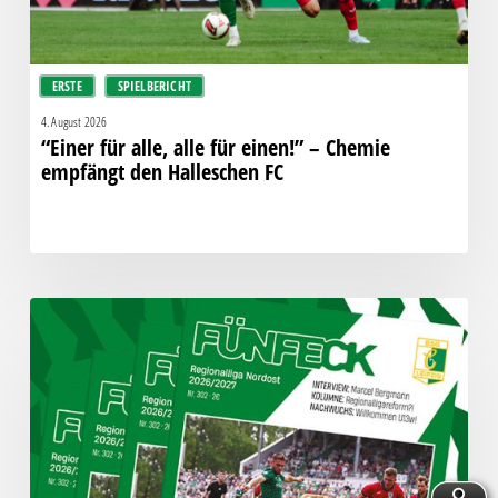
empfängt
den
Halleschen
ERSTE
SPIELBERICHT
FC
4. August 2026
“Einer für alle, alle für einen!” – Chemie
empfängt den Halleschen FC
Fünfeck
Nr.
302
zum
Spiel
gegen
den
HFC