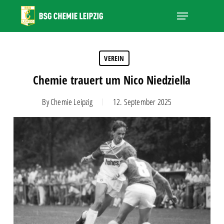
Skip
Menu
to
main
Close
content
Menu
VEREIN
Chemie trauert um Nico Niedziella
By
Chemie Leipzig
12. September 2025