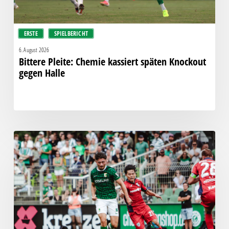
ERSTE
SPIELBERICHT
6. August 2026
Bittere Pleite: Chemie kassiert späten Knockout
gegen Halle
“Einer
für
alle,
alle
für
einen!”
–
Chemie