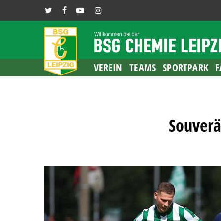
Skip
TWITTER
FACEBOOK
YOUTUBE
INSTAGRAM
to
main
content
VEREIN
TEAMS
SPORTPARK
F
Souverä