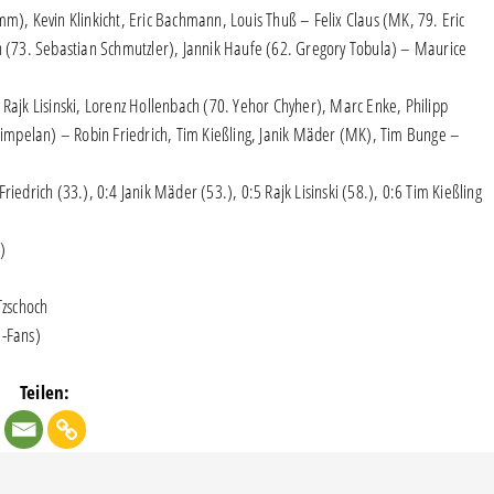
m), Kevin Klinkicht, Eric Bachmann, Louis Thuß – Felix Claus (MK, 79. Eric
ch (73. Sebastian Schmutzler), Jannik Haufe (62. Gregory Tobula) – Maurice
Rajk Lisinski, Lorenz Hollenbach (70. Yehor Chyher), Marc Enke, Philipp
mpelan) – Robin Friedrich, Tim Kießling, Janik Mäder (MK), Tim Bunge –
iedrich (33.), 0:4 Janik Mäder (53.), 0:5 Rajk Lisinski (58.), 0:6 Tim Kießling
)
Tzschoch
-Fans)
Teilen: