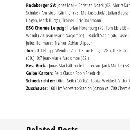
Radeberger SV:
Jonas Mai – Christian Noack (62. Moritz Dam
Schulze), Christoph Günther (73. Markus Scholz), Julian Babis
Hagen, Mark Bürger; Trainer: Eric Bachmann
BSG Chemie Leipzig:
Florian Horenburg (70. Tom Eisfeld) – 
Wendt (70. Jean-Marie Nadjombe) – Rudolf Sanin (46. Lasse Ti
Julius Hoffmann; Trainer: Adrian Alipour
Tore:
0:1 Philipp Wendt (17.), 0:2 Tim Bunge (28.), 0:3 Robin Fr
(60.), 0:7 Jean-Marie Nadjombe (82.)
Bes. Vork.:
Jonas Mai hält Foulelfmeter von Janik Mäder (53.
Gelbe Karten:
Felix Claus / Robin Friedrich
Schiedsrichter:
Oliver Seib (Görlitz), Tobias Weickelt, Victor 
Zuschauer:
1601 im Vorwärts-Stadion (davon ca. 700 Chemie
Related Posts