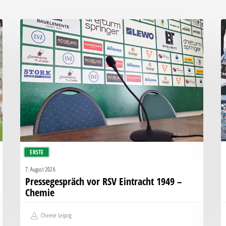
Pressegespräch
F
vor
z
RSV
A
Eintracht
b
1949
R
–
E
Chemie
1
ERSTE
7. August 2026
Pressegespräch vor RSV Eintracht 1949 –
Chemie
Chemie Leipzig