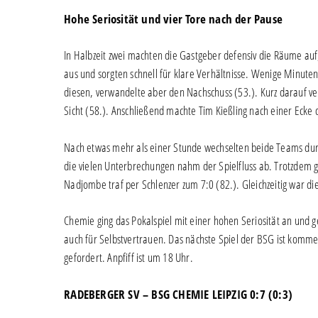
Hohe Seriosität und vier Tore nach der Pause
In Halbzeit zwei machten die Gastgeber defensiv die Räume auf
aus und sorgten schnell für klare Verhältnisse. Wenige Minute
diesen, verwandelte aber den Nachschuss (53.). Kurz darauf ve
Sicht (58.). Anschließend machte Tim Kießling nach einer Ecke d
Nach etwas mehr als einer Stunde wechselten beide Teams durc
die vielen Unterbrechungen nahm der Spielfluss ab. Trotzdem 
Nadjombe traf per Schlenzer zum 7:0 (82.). Gleichzeitig war d
Chemie ging das Pokalspiel mit einer hohen Seriosität an und 
auch für Selbstvertrauen. Das nächste Spiel der BSG ist komm
gefordert. Anpfiff ist um 18 Uhr.
RADEBERGER SV – BSG CHEMIE LEIPZIG 0:7 (0:3)