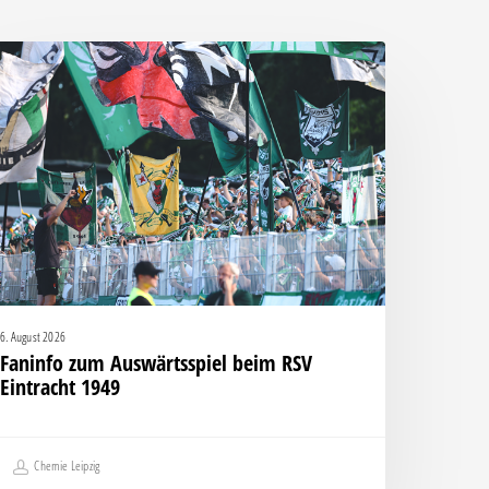
aninfo
um
uswärtsspiel
eim
SV
intracht
949
6. August 2026
Faninfo zum Auswärtsspiel beim RSV
Eintracht 1949
Chemie Leipzig