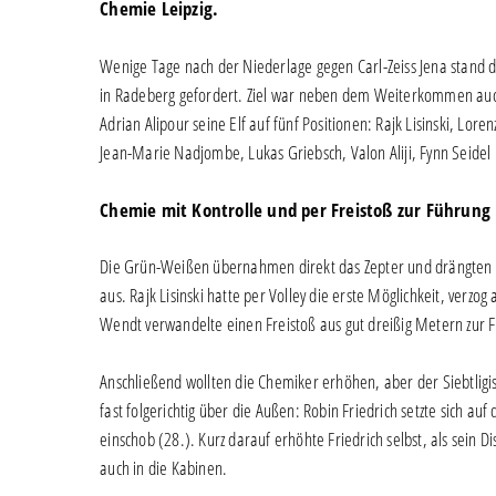
Chemie Leipzig.
Wenige Tage nach der Niederlage gegen Carl-Zeiss Jena stand d
in Radeberg gefordert. Ziel war neben dem Weiterkommen auch
Adrian Alipour seine Elf auf fünf Positionen: Rajk Lisinski, Lo
Jean-Marie Nadjombe, Lukas Griebsch, Valon Aliji, Fynn Seidel 
Chemie mit Kontrolle und per Freistoß zur Führung
Die Grün-Weißen übernahmen direkt das Zepter und drängten di
aus. Rajk Lisinski hatte per Volley die erste Möglichkeit, verzo
Wendt verwandelte einen Freistoß aus gut dreißig Metern zur F
Anschließend wollten die Chemiker erhöhen, aber der Siebtligi
fast folgerichtig über die Außen: Robin Friedrich setzte sich au
einschob (28.). Kurz darauf erhöhte Friedrich selbst, als sein 
auch in die Kabinen.