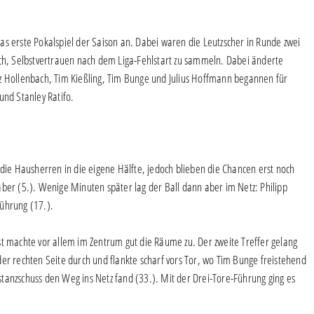
as erste Pokalspiel der Saison an. Dabei waren die Leutzscher in Runde zwei
, Selbstvertrauen nach dem Liga-Fehlstart zu sammeln. Dabei änderte
renz Hollenbach, Tim Kießling, Tim Bunge und Julius Hoffmann begannen für
und Stanley Ratifo.
e Hausherren in die eigene Hälfte, jedoch blieben die Chancen erst noch
g aber (5.). Wenige Minuten später lag der Ball dann aber im Netz: Philipp
ührung (17.).
st machte vor allem im Zentrum gut die Räume zu. Der zweite Treffer gelang
f der rechten Seite durch und flankte scharf vors Tor, wo Tim Bunge freistehend
Distanzschuss den Weg ins Netz fand (33.). Mit der Drei-Tore-Führung ging es