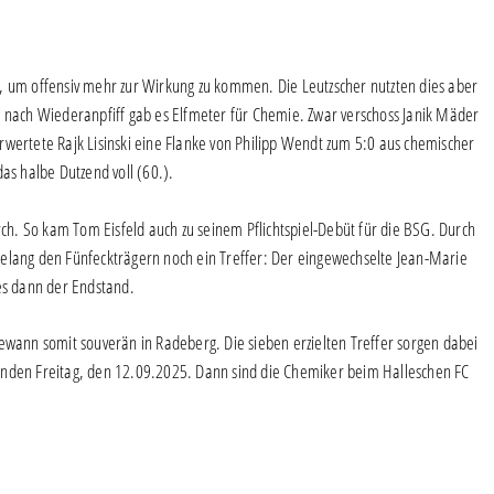
, um offensiv mehr zur Wirkung zu kommen. Die Leutzscher nutzten dies aber
n nach Wiederanpfiff gab es Elfmeter für Chemie. Zwar verschoss Janik Mäder
rwertete Rajk Lisinski eine Flanke von Philipp Wendt zum 5:0 aus chemischer
as halbe Dutzend voll (60.).
h. So kam Tom Eisfeld auch zu seinem Pflichtspiel-Debüt für die BSG. Durch
gelang den Fünfeckträgern noch ein Treffer: Der eingewechselte Jean-Marie
ies dann der Endstand.
gewann somit souverän in Radeberg. Die sieben erzielten Treffer sorgen dabei
enden Freitag, den 12.09.2025. Dann sind die Chemiker beim Halleschen FC