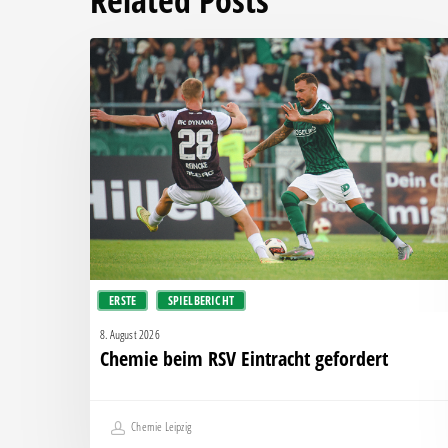
Chemie
beim
RSV
Eintracht
gefordert
ERSTE
SPIELBERICHT
8. August 2026
Chemie beim RSV Eintracht gefordert
Chemie Leipzig