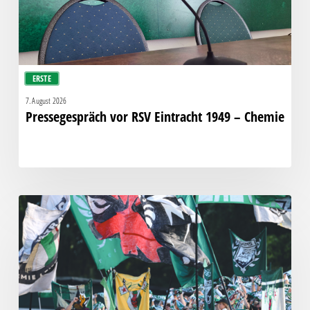
ERSTE
7. August 2026
Pressegespräch vor RSV Eintracht 1949 – Chemie
Faninfo
zum
Auswärtsspiel
beim
RSV
Eintracht
1949