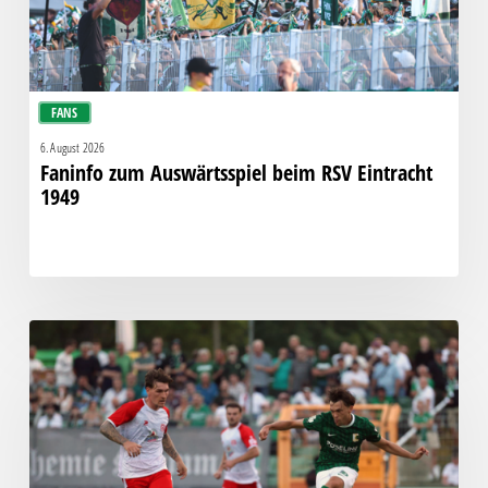
FANS
6. August 2026
Faninfo zum Auswärtsspiel beim RSV Eintracht
1949
Bittere
Pleite:
Chemie
kassiert
späten
Knockout