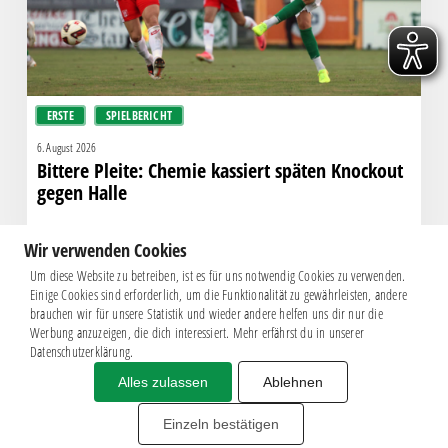
gegen
Halle
ERSTE
SPIELBERICHT
6. August 2026
Bittere Pleite: Chemie kassiert späten Knockout
gegen Halle
Wir verwenden Cookies
Um diese Website zu betreiben, ist es für uns notwendig Cookies zu verwenden.
Einige Cookies sind erforderlich, um die Funktionalität zu gewährleisten, andere
brauchen wir für unsere Statistik und wieder andere helfen uns dir nur die
Werbung anzuzeigen, die dich interessiert. Mehr erfährst du in unserer
Datenschutzerklärung.
Alles zulassen
Ablehnen
Impressum
|
Datenschutz
BSG CHEMIE LEIPZIG © 2026
Einzeln bestätigen
MITGLIEDERZAHL: 2.816