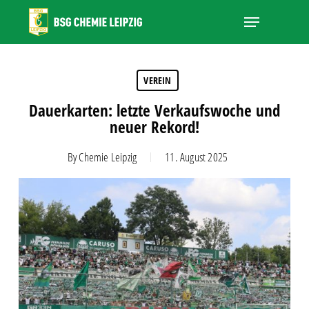
Skip
Menu
to
main
Close
content
Menu
VEREIN
Dauerkarten: letzte Verkaufswoche und
neuer Rekord!
By
Chemie Leipzig
11. August 2025