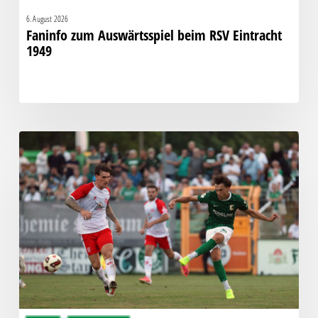
6. August 2026
Faninfo zum Auswärtsspiel beim RSV Eintracht
1949
Bittere
Pleite:
Chemie
kassiert
späten
Knockout
gegen
Halle