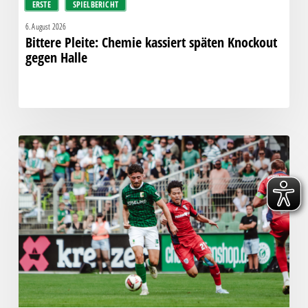
ERSTE
SPIELBERICHT
6. August 2026
Bittere Pleite: Chemie kassiert späten Knockout
gegen Halle
“Einer
für
alle,
alle
für
einen!”
–
Chemie
empfängt
den
Halleschen