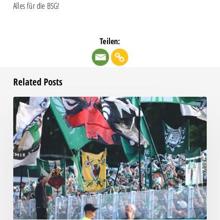
Alles für die BSG!
Teilen:
Related Posts
Faninfo
zum
Auswärtsspiel
beim
RSV
Eintracht
1949