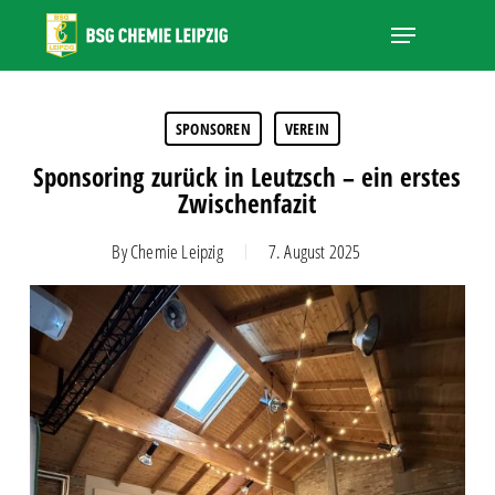
Skip
Menu
to
main
Close
content
Menu
SPONSOREN
VEREIN
Sponsoring zurück in Leutzsch – ein erstes
Zwischenfazit
By
Chemie Leipzig
7. August 2025