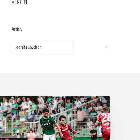
VEREIN
Archiv
Monat auswählen
Einer
ür
le,
le
ür