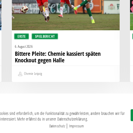
Knockout
e
gegen
–
Halle
C
e
d
ERSTE
SPIELBERICHT
H
F
6. August 2026
Bittere Pleite: Chemie kassiert späten
Knockout gegen Halle
Chemie Leipzig
okies sind erforderlich, um die Funktionalität zu gewährleisten, andere brauchen wir für
Impressum
|
Datenschutz
interessiert. Mehr erfährst du in unserer Datenschutzerklärung.
BSG CHEMIE LEIPZIG © 2026
|
Datenschutz
Impressum
MITGLIEDERZAHL: 2.816