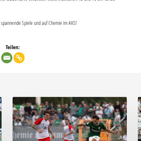
f spannende Spiele und auf Chemie im AKS!
Teilen:
Bittere
“
Pleite:
f
Chemie
al
kassiert
al
späten
f