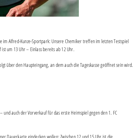
m Alfred-Kunze-Sportpark: Unsere Chemiker treffen im letzten Testspiel
ist um 13 Uhr – Einlass bereits ab 12 Uhr.
olgt über den Haupteingang, an dem auch die Tageskasse geöffnet sein wird.
– und auch der Vorverkauf für das erste Heimspiel gegen den 1. FC
iner Dauerkarte eindecken wollen: Zwischen 12 und 15 Uhr ist die