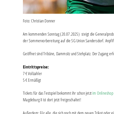
Foto: Christian Donner
Am kommenden Sonntag (20.07.2025) steigt die Generalprobe i
der Sommervorbereitung auf die SG Union Sandersdorf. Anpfiff 
Geöffnet sind Tribüne, Dammsitz und Stehplatz. Der Zugang erf
Eintrittspreise:
7 € Vollzahler
5 € Ermäßigt
Tickets für das Testspiel bekommt ihr schon jetzt
im Onlineshop
Magdeburg II ist dort jetzt freigeschaltet!
Außerdem: Für alle, die sich noch mit dem neuen Trikot oder e