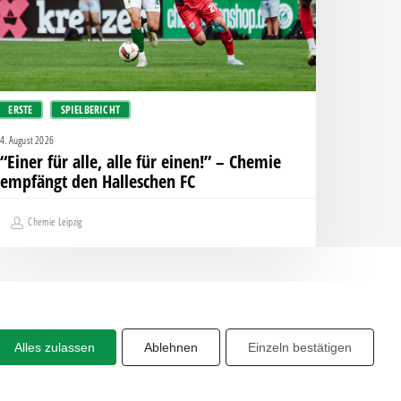
inen!”
hemie
mpfängt
en
ERSTE
SPIELBERICHT
alleschen
C
4. August 2026
“Einer für alle, alle für einen!” – Chemie
empfängt den Halleschen FC
Chemie Leipzig
Alles zulassen
Ablehnen
Einzeln bestätigen
Share