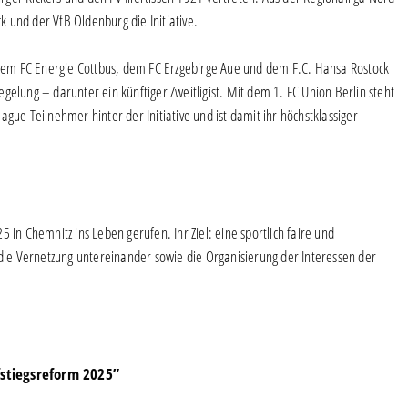
 und der VfB Oldenburg die Initiative.
em FC Energie Cottbus, dem FC Erzgebirge Aue und dem F.C. Hansa Rostock
regelung – darunter ein künftiger Zweitligist. Mit dem 1. FC Union Berlin steht
gue Teilnehmer hinter der Initiative und ist damit ihr höchstklassiger
 in Chemnitz ins Leben gerufen. Ihr Ziel: eine sportlich faire und
 die Vernetzung untereinander sowie die Organisierung der Interessen der
fstiegsreform 2025”