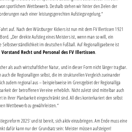
 von sportlichem Wettbewerb. Deshalb stehen wir hinter den Zielen der
orderungen nach einer leistungsgerechten Aufstiegsregelung.“
ahrt auf. Nach den Würzburger Kickers ist nun mit dem FV Illertissen 1921
ord. „Der direkte Aufstieg eines Meisters ist, wenn man so will, ein
 Selbstverständlichkeit im deutschen Fußball. Auf Regionalligaebene ist
Vorstand Recht und Personal des FV Illertissen
.
cher als auch wirtschaftlicher Natur, und in dieser Form nicht länger tragbar.
 auch die Regionalligen selbst, die im strukturellen Vergleich zueinander
ch zudem regional aus – beispielsweise im Grenzgebiet der Regionalliga
rkeit der betroffenen Vereine erheblich. Nicht zuletzt sind mittelbar auch
 in ihrer Planbarkeit eingeschränkt sind. All dies konterkariert den selbst
chen Wettbewerb zu gewährleisten.“
ufstiegsreform 2025‘ und ist bereit, sich aktiv einzubringen. Am Ende muss eine
punkt dafür kann nur der Grundsatz sein: Meister müssen aufsteigen!