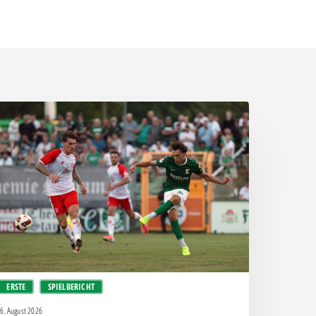
ittere
eite:
hemie
assiert
päten
nockout
egen
alle
ERSTE
SPIELBERICHT
6. August 2026