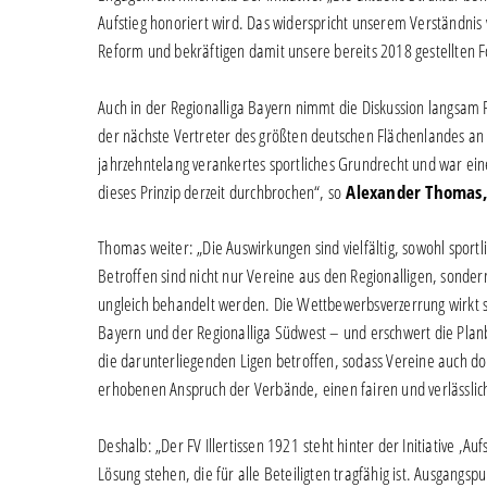
Aufstieg honoriert wird. Das widerspricht unserem Verständnis
Reform und bekräftigen damit unsere bereits 2018 gestellten F
Auch in der Regionalliga Bayern nimmt die Diskussion langsam F
der nächste Vertreter des größten deutschen Flächenlandes an B
jahrzehntelang verankertes sportliches Grundrecht und war eine
dieses Prinzip derzeit durchbrochen“, so
Alexander Thomas, 
Thomas weiter: „Die Auswirkungen sind vielfältig, sowohl sportli
Betroffen sind nicht nur Vereine aus den Regionalligen, sondern
ungleich behandelt werden. Die Wettbewerbsverzerrung wirkt si
Bayern und der Regionalliga Südwest – und erschwert die Planba
die darunterliegenden Ligen betroffen, sodass Vereine auch dort
erhobenen Anspruch der Verbände, einen fairen und verlässli
Deshalb: „Der FV Illertissen 1921 steht hinter der Initiative ‚A
Lösung stehen, die für alle Beteiligten tragfähig ist. Ausgangs