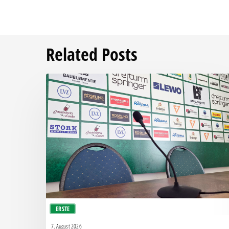
Related Posts
Pressegespräch
vor
RSV
Eintracht
1949
–
Chemie
ERSTE
7. August 2026