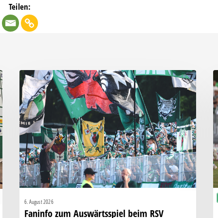
Teilen:
Faninfo
B
zum
Pl
Auswärtsspiel
C
beim
k
RSV
s
Eintracht
K
1949
g
H
6. August 2026
Faninfo zum Auswärtsspiel beim RSV