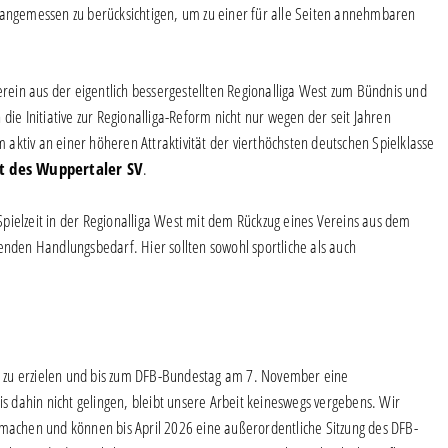
ten angemessen zu berücksichtigen, um zu einer für alle Seiten annehmbaren
Verein aus der eigentlich bessergestellten Regionalliga West zum Bündnis und
en die Initiative zur Regionalliga-Reform nicht nur wegen der seit Jahren
aktiv an einer höheren Attraktivität der vierthöchsten deutschen Spielklasse
t des Wuppertaler SV
.
pielzeit in der Regionalliga West mit dem Rückzug eines Vereins aus dem
enden Handlungsbedarf. Hier sollten sowohl sportliche als auch
tte zu erzielen und bis zum DFB-Bundestag am 7. November eine
is dahin nicht gelingen, bleibt unsere Arbeit keineswegs vergebens. Wir
chen und können bis April 2026 eine außerordentliche Sitzung des DFB-