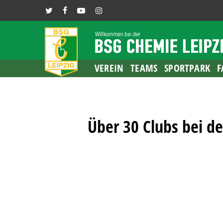
Skip
TWITTER
FACEBOOK
YOUTUBE
INSTAGRAM
to
main
content
VEREIN
TEAMS
SPORTPARK
F
Über 30 Clubs bei de