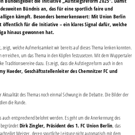
n Bundesgebiet die Initiative „Aufstiegsreform 2025“. Damit
desweiten Bündnis an, das für eine sportlich faire und
onalligen kämpft. Besonders bemerkenswert: Mit Union Berlin
öffentlich für die Initiative – ein klares Signal dafür, welche
liga hinaus gewonnen hat.
ingt, zeigt, welche Aufmerksamkeit wir bereits auf dieses Thema lenken konnten.
hen erreichen, um das Thema in den Köpfen festzusetzen. Mit dem Wuppertaler
 Traditionsvereine dazu. Es zeigt, dass die Aufstiegsreform auch in den
y Haeder, Geschäftsstellenleiter des Chemnitzer FC und
 Aktualität des Themas noch einmal Schwung in die Debatte. Die Bilder der
dien die Runde.
ss auch entsprechend belohnt werden. Es geht um die Anerkennung des
“, begründet
Dirk Zingler, Präsident des 1. FC Union Berlin
, das
achteiligt Meister, deren sportliche Leistung nicht automatisch mit dem