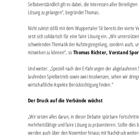
Selbstverständlich gilt es dabei, die Interessen aller Beteilig
Lösung zu gelangen“, begründet Thomas.
Nicht zuletzt stößt mit dem Wuppertaler SV bereits der vierte 
setzt sich solidarisch für eine faire Lösung ein. „Wir unterstütz
schwelenden Thematik der Aufstiegsregelung, sondern auch, um 
mitwirken zu können“, so
Thomas Richter, Vorstand Spor
Und weiter: „Speziell nach den Erfahrungen der abgelaufenen S
laufenden Spielbetrieb sowie zwei Insolvenzen, sehen wir dring
wirtschaftliche Aspekte Berücksichtigung finden.”
Der Druck auf die Verbände wächst
„Wir setzen alles daran, in dieser Debatte spürbare Fortschri
mehrheitsfähige und faire Lösung zu präsentieren. Sollte dies b
werden auch über den November hinaus mit Nachdruck weiterma