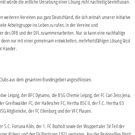
kt würde die zeitliche Umsetzung einer Lösung nicht nachteilig beeinflussen.
n weiteren Vereinen aus ganz Deutschland, die sich zeitnah unserer Initiative
eite Arbeitsgruppe ins Leben zu rufen, in der Vereine und
eter des DFB und der DFL zusammenarbeiten. Nur so kann eine nachhaltige
, denn nur mit einer gemeinsam entwickelten, mehrheitsfähigen Lösung lässt
nt Haeder.
31 Clubs aus dem gesamten Bundesgebiet angeschlossen.
tive Leipzig, der BFC Dynamo, die BSG Chemie Leipzig, der FC Carl Zeiss Jena,
er Greifswalder FC, der Hallescher FC, Hertha BSC II, der F.C. Hertha 03
VSG Altglienicke, der FC Eilenburg und der VFC Plauen.
r S.C. Fortuna Köln, der 1. FC Bocholt sowie der Wuppertaler SV Teil der
ger Kickers und den FV Illertissen 1921 vertreten. Aus der Regionalliga Nord