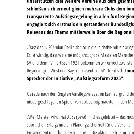
unterstützen drei weitere Vereine aus dem gesamte
schließen sich erneut gleich mehrere Clubs dem bun
transparente Aufstiegsregelung in allen fünf Regi
engagiert sich erstmals ein gestandener Bundesligist 
Relevanz das Thema mittlerweile über die Regional
„Dass der 1. FC Union Berlin sich so in die Initiative mit einbr
Es ist wichtig, dass wir eine möglichst große Masse an Mensc
SV und dem FV Illertissen 1921 bekommen wir erneut zwei starke
Regionalligen West und Bayern präsent bleibt“, freut sich
Tomm
Sprecher der Initiative „Aufstiegsreform 2025“
.
Gerade nach der jüngsten Aufstiegsrelegation kam aufgrund der
niedergeschlagenen Spieler von Lok Leipzig machten in den Me
„Wer Meister wird, hat Außergewöhnliches geleistet – das mu
sportlichen Erfolgs und um Planungssicherheit für die Vereine
Engagement innerhalb der Initiative. „Die aktuelle Struktur ben