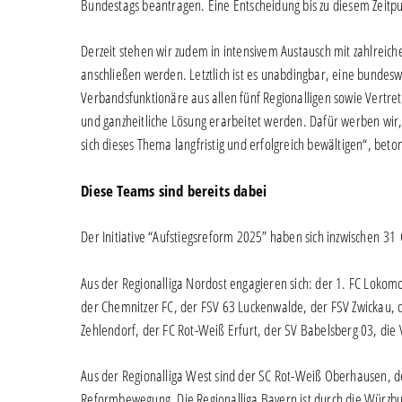
Bundestags beantragen. Eine Entscheidung bis zu diesem Zeitpun
Derzeit stehen wir zudem in intensivem Austausch mit zahlreiche
anschließen werden. Letztlich ist es unabdingbar, eine bundesw
Verbandsfunktionäre aus allen fünf Regionalligen sowie Vertr
und ganzheitliche Lösung erarbeitet werden. Dafür werben wir
sich dieses Thema langfristig und erfolgreich bewältigen“, beto
Diese Teams sind bereits dabei
Der Initiative “Aufstiegsreform 2025” haben sich inzwischen 
Aus der Regionalliga Nordost engagieren sich: der 1. FC Lokomo
der Chemnitzer FC, der FSV 63 Luckenwalde, der FSV Zwickau, d
Zehlendorf, der FC Rot-Weiß Erfurt, der SV Babelsberg 03, die 
Aus der Regionalliga West sind der SC Rot-Weiß Oberhausen, de
Reformbewegung. Die Regionalliga Bayern ist durch die Würzbur