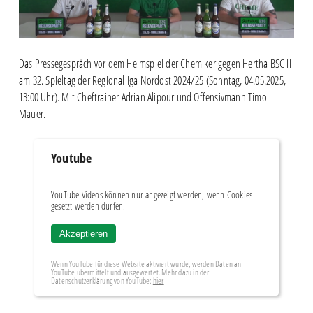
Das Pressegespräch vor dem Heimspiel der Chemiker gegen Hertha BSC II
am 32. Spieltag der Regionalliga Nordost 2024/25 (Sonntag, 04.05.2025,
13:00
Uhr). Mit Cheftrainer Adrian Alipour und Offensivmann Timo
Mauer.
Youtube
YouTube Videos können nur angezeigt werden, wenn Cookies
gesetzt werden dürfen.
Akzeptieren
Wenn YouTube für diese Website aktiviert wurde, werden Daten an
YouTube übermittelt und ausgewertet. Mehr dazu in der
Datenschutzerklärung von YouTube:
hier