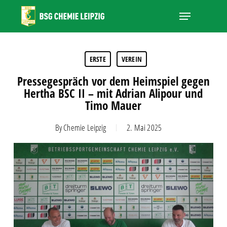
Skip
Menu
to
main
Close
content
Menu
ERSTE
VEREIN
Pressegespräch vor dem Heimspiel gegen
Hertha BSC II – mit Adrian Alipour und
Timo Mauer
By
Chemie Leipzig
2. Mai 2025