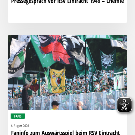
Pressegespräch vor RSV Eintracht 1949 – Chemie
Faninfo
zum
Auswärtsspiel
beim
RSV
Eintracht
1949
FANS
6. August 2026
Faninfo zum Auswärtsspiel beim RSV Eintracht