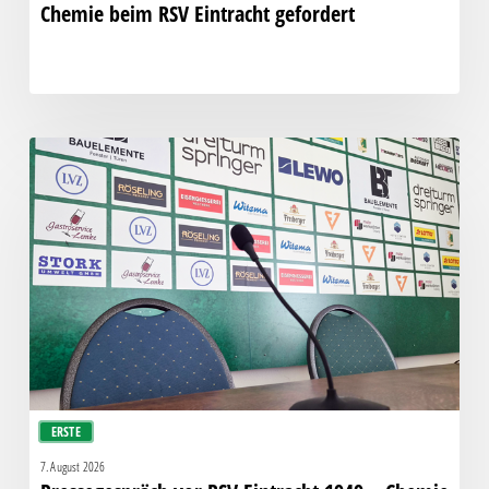
Chemie beim RSV Eintracht gefordert
Pressegespräch
vor
RSV
Eintracht
1949
–
Chemie
ERSTE
7. August 2026