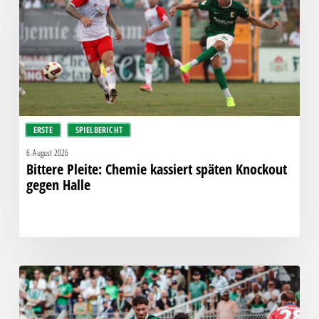
späten
Knockout
gegen
Halle
ERSTE
SPIELBERICHT
6. August 2026
Bittere Pleite: Chemie kassiert späten Knockout
gegen Halle
“Einer
für
alle,