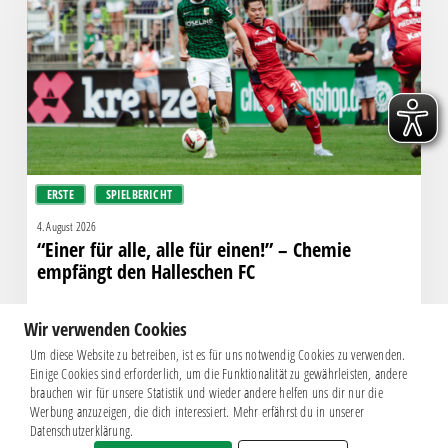
alle
für
einen!”
–
Chemie
empfängt
den
Halleschen
ERSTE
SPIELBERICHT
FC
4. August 2026
“Einer für alle, alle für einen!” – Chemie
empfängt den Halleschen FC
Wir verwenden Cookies
Um diese Website zu betreiben, ist es für uns notwendig Cookies zu verwenden.
Einige Cookies sind erforderlich, um die Funktionalität zu gewährleisten, andere
brauchen wir für unsere Statistik und wieder andere helfen uns dir nur die
Werbung anzuzeigen, die dich interessiert. Mehr erfährst du in unserer
Datenschutzerklärung.