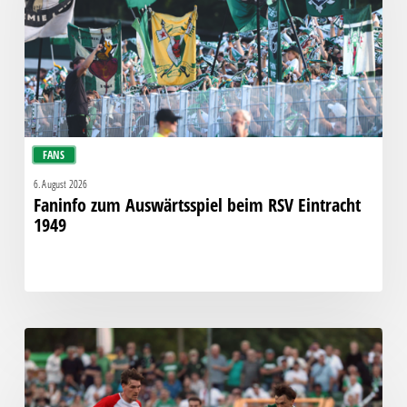
RSV
Eintracht
1949
FANS
6. August 2026
Faninfo zum Auswärtsspiel beim RSV Eintracht
1949
Bittere
Pleite:
Chemie
kassiert