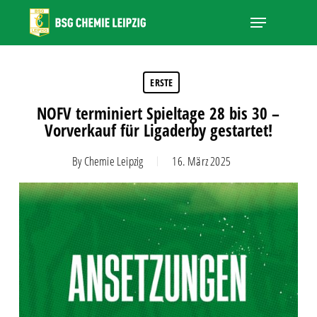
Skip
Menu
to
main
Close
content
Menu
ERSTE
NOFV terminiert Spieltage 28 bis 30 –
Vorverkauf für Ligaderby gestartet!
By
Chemie Leipzig
16. März 2025