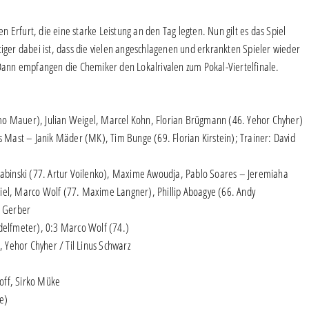
en Erfurt, die eine starke Leistung an den Tag legten. Nun gilt es das Spiel
tiger dabei ist, dass die vielen angeschlagenen und erkrankten Spieler wieder
ann empfangen die Chemiker den Lokalrivalen zum Pokal-Viertelfinale.
o Mauer), Julian Weigel, Marcel Kohn, Florian Brügmann (46. Yehor Chyher)
is Mast – Janik Mäder (MK), Tim Bunge (69. Florian Kirstein); Trainer: David
Fabinski (77. Artur Voilenko), Maxime Awoudja, Pablo Soares – Jeremiaha
ciel, Marco Wolf (77. Maxime Langner), Phillip Aboagye (66. Andy
n Gerber
elfmeter), 0:3 Marco Wolf (74.)
 Yehor Chyher / Til Linus Schwarz
off, Sirko Müke
e)