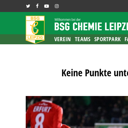
Skip
TWITTER
FACEBOOK
YOUTUBE
INSTAGRAM
to
main
content
VEREIN
TEAMS
SPORTPARK
F
Keine Punkte unte