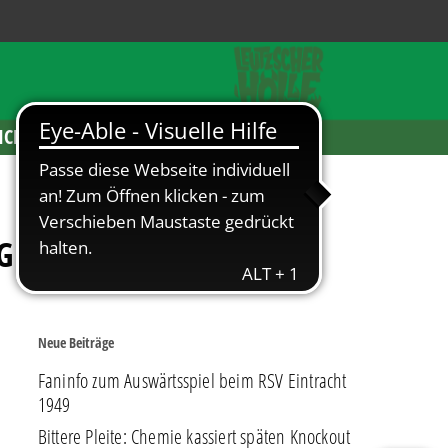
ICKETS
 unterliegt Erfurt
Neue Beiträge
Faninfo zum Auswärtsspiel beim RSV Eintracht
1949
Bittere Pleite: Chemie kassiert späten Knockout