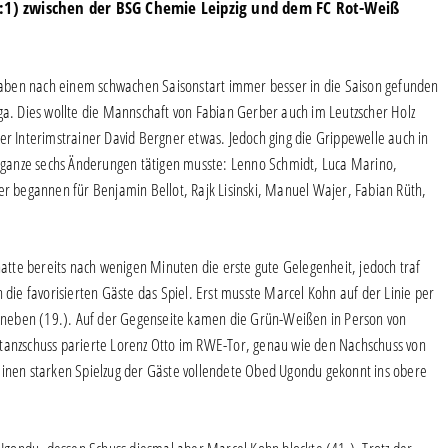
0:1) zwischen der BSG Chemie Leipzig und dem FC Rot-Weiß
aben nach einem schwachen Saisonstart immer besser in die Saison gefunden
ga. Dies wollte die Mannschaft von Fabian Gerber auch im Leutzscher Holz
er Interimstrainer David Bergner etwas. Jedoch ging die Grippewelle auch in
ganze sechs Änderungen tätigen musste: Lenno Schmidt, Luca Marino,
 begannen für Benjamin Bellot, Rajk Lisinski, Manuel Wajer, Fabian Rüth,
tte bereits nach wenigen Minuten die erste gute Gelegenheit, jedoch traf
ie favorisierten Gäste das Spiel. Erst musste Marcel Kohn auf der Linie per
 daneben (19.). Auf der Gegenseite kamen die Grün-Weißen in Person von
stanzschuss parierte Lorenz Otto im RWE-Tor, genau wie den Nachschuss von
Einen starken Spielzug der Gäste vollendete Obed Ugondu gekonnt ins obere