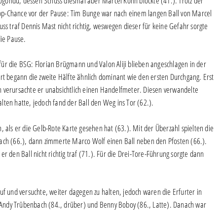
gondu, dessen Schuss diesmal aber Marcel Kohn blockte (41.). Trotz der
op-Chance vor der Pause: Tim Bunge war nach einem langen Ball von Marcel
uss traf Dennis Mast nicht richtig, weswegen dieser für keine Gefahr sorgte
die Pause.
ür die BSG: Florian Brügmann und Valon Aliji blieben angeschlagen in der
urt begann die zweite Hälfte ähnlich dominant wie den ersten Durchgang. Erst
n verursachte er unabsichtlich einen Handelfmeter. Diesen verwandelte
ten hatte, jedoch fand der Ball den Weg ins Tor (62.).
, als er die Gelb-Rote Karte gesehen hat (63.). Mit der Überzahl spielten die
dach (66.), dann zimmerte Marco Wolf einen Ball neben den Pfosten (66.).
r den Ball nicht richtig traf (71.). Für die Drei-Tore-Führung sorgte dann
uf und versuchte, weiter dagegen zu halten, jedoch waren die Erfurter in
en Andy Trübenbach (84., drüber) und Benny Boboy (86., Latte). Danach war