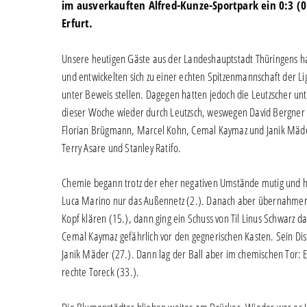
im ausverkauften Alfred-Kunze-Sportpark ein 0:3 (
Erfurt.
Unsere heutigen Gäste aus der Landeshauptstadt Thüringens h
und entwickelten sich zu einer echten Spitzenmannschaft der Li
unter Beweis stellen. Dagegen hatten jedoch die Leutzscher unt
dieser Woche wieder durch Leutzsch, weswegen David Bergner 
Florian Brügmann, Marcel Kohn, Cemal Kaymaz und Janik Mäder
Terry Asare und Stanley Ratifo.
Chemie begann trotz der eher negativen Umstände mutig und ha
Luca Marino nur das Außennetz (2.). Danach aber übernahmen d
Kopf klären (15.), dann ging ein Schuss von Til Linus Schwarz
Cemal Kaymaz gefährlich vor den gegnerischen Kasten. Sein Di
Janik Mäder (27.). Dann lag der Ball aber im chemischen Tor: 
rechte Toreck (33.).