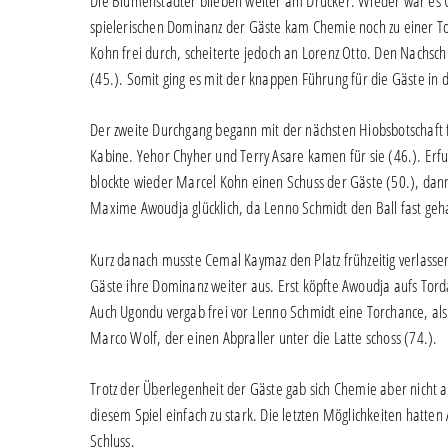
Die Blumenstädter blieben weiter am Drücker. Wieder war es U
spielerischen Dominanz der Gäste kam Chemie noch zu einer T
Kohn frei durch, scheiterte jedoch an Lorenz Otto. Den Nachsch
(45.). Somit ging es mit der knappen Führung für die Gäste in 
Der zweite Durchgang begann mit der nächsten Hiobsbotschaft f
Kabine. Yehor Chyher und Terry Asare kamen für sie (46.). Erf
blockte wieder Marcel Kohn einen Schuss der Gäste (50.), dan
Maxime Awoudja glücklich, da Lenno Schmidt den Ball fast gehal
Kurz danach musste Cemal Kaymaz den Platz frühzeitig verlassen
Gäste ihre Dominanz weiter aus. Erst köpfte Awoudja aufs Tor
Auch Ugondu vergab frei vor Lenno Schmidt eine Torchance, als e
Marco Wolf, der einen Abpraller unter die Latte schoss (74.).
Trotz der Überlegenheit der Gäste gab sich Chemie aber nicht a
diesem Spiel einfach zu stark. Die letzten Möglichkeiten hatt
Schluss.