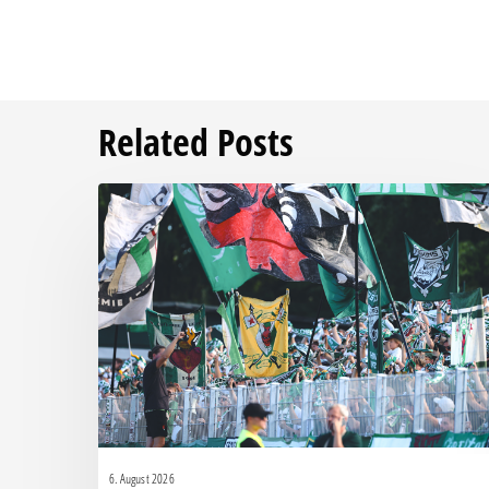
Related Posts
Faninfo
zum
Auswärtsspiel
beim
RSV
Eintracht
1949
6. August 2026