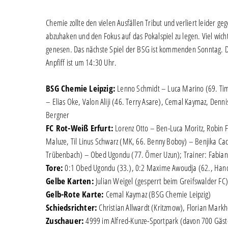
Chemie zollte den vielen Ausfällen Tribut und verliert leider geg
abzuhaken und den Fokus auf das Pokalspiel zu legen. Viel wich
genesen. Das nächste Spiel der BSG ist kommenden Sonntag. D
Anpfiff ist um 14:30 Uhr.
BSG Chemie Leipzig:
Lenno Schmidt – Luca Marino (69. Tim
– Elias Oke, Valon Aliji (46. Terry Asare), Cemal Kaymaz, Denn
Bergner
FC Rot-Weiß Erfurt:
Lorenz Otto – Ben-Luca Moritz, Robin 
Maluze, Til Linus Schwarz (MK, 66. Benny Boboy) – Benjika Ca
Trübenbach) – Obed Ugondu (77. Ömer Uzun); Trainer: Fabia
Tore:
0:1 Obed Ugondu (33.), 0:2 Maxime Awoudja (62., Hand
Gelbe Karten:
Julian Weigel (gesperrt beim Greifswalder FC),
Gelb-Rote Karte:
Cemal Kaymaz (BSG Chemie Leipzig)
Schiedsrichter:
Christian Allwardt (Kritzmow), Florian Markh
Zuschauer:
4999 im Alfred-Kunze-Sportpark (davon 700 Gäst