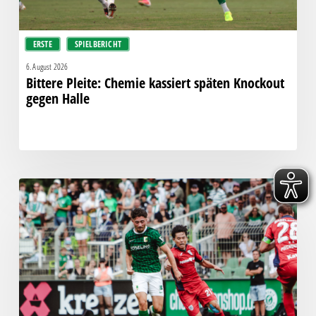
ERSTE
SPIELBERICHT
6. August 2026
Bittere Pleite: Chemie kassiert späten Knockout
gegen Halle
“Einer
für
alle,
alle
für
einen!”
–
Chemie