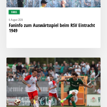
FANS
6. August 2026
Faninfo zum Auswärtsspiel beim RSV Eintracht
1949
Bittere
Pleite:
Chemie
kassiert
späten
Knockout
gegen
Halle