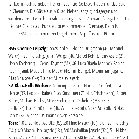
tankte mit acht erzielten Treffern auch viel Selbstvertrauen für das Spiel
in Chemnitz. Die Gäste aus Mülsen hielten lange gut dagegen und
wurden zurecht von ihren zahlreich angereisten Auswärtsfans gefeiert. Die
nächste Chance auf Punkte gibt es kommenden Dienstag. Dann ist
unsere BSG beim Chemnitzer FC gefordert. Anpfiff ist um 19 Uhr.
BSG Chemie Leipzig:
Jonas Janke – Florian Brügmann (46. Manuel
Wajer), Paul Horschig, Julian Weigel (46. Marcel Kohn), Terry Asare (21.
Henry Koeberer) – Cemal Kaymaz (MK, 46. Luca Biagio Marino), Fabian
Rüth – Janik Mäder, Timo Mauer (46. Tim Bunge), Maximilian Jagatic,
Elias Ndukwe Oke; Trainer: Miroslav Jagatic
SV Blau-Gelb Mülsen:
Dominique Lenk – Norman Göpfert, Luca
Hanke (37. Leopold Rabe), Elias Kürschner (70. Nils Frischmann), Robert
Bauer, Michael Herbst, Steve Ehrler, Jonas Schebitz (MK, 78. Eric
Stöltzner), Franz Thümmler (46. Willi Papsdorf), Noah Schebitz, Niklas
Böhm (78. Michael Baumann); Sven Fritzsche
Tore:
1:0 Elias Ndukwe Oke (8.), 2:0 Timo Mauer (10.), 3:0 Paul Horschig
(14.), 4:0 Maximilian Jagatic (18.), 5:0 Maximilian Jagatic (32.), 5:1 Niklas
Böhm (42.), 6:1 Tim Bunge (65.), 7:1 Janik Mäder (74., Handelfmeter), 8:1