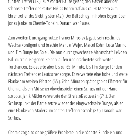
fünften Treffer (32.). Kurz vor der Pause gelang den Gästen aber der
schönste Treffer der Partie: Niklas Böhm traf aus ca. 50 Metern zum
Ehrentreffer des Siebtligisten (42.). Der Ball schlug im hohen Bogen über
Jonas Janke im Chemie-Tor ein. Danach war Pause.
Zum zweiten Durchgang nutzte Trainer Miroslav Jagatic sein restliches
Wechselkontigent und brachte Manuel Wajer, Marcel Kohn, Luca Marino
und Tim Bunge ins Spiel. Die nun durchgewechselte Mannschaft ließ den
Ball durch die eigenen Reihen laufen und erarbeitete sich weiter
Torchancen. Es dauerte aber bis zur 65. Minute, bis Tim Bunge für den
nächsten Treffer der Leutzscher sorgte. Er verwertete eine hohe und weite
Flanke am zweiten Pfosten (65.). Zehn Minuten später gab es Elfmeter für
Chemie, als ein Mülsener Abwehrspieler einen Schuss mit der Hand
stoppte. Janik Mäder verwertete den Strafstoß souverän (74.). Den
Schlusspunkt der Partie setzte wieder der eingewechselte Bunge, als er
eine Flanke von Mäder zum achten Treffer einschob (87.). Danach war
Schluss.
Chemie zog also ohne größere Probleme in die nächste Runde ein und