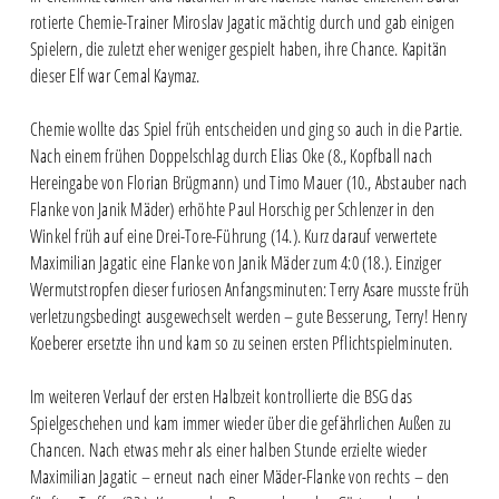
rotierte Chemie-Trainer Miroslav Jagatic mächtig durch und gab einigen
Spielern, die zuletzt eher weniger gespielt haben, ihre Chance. Kapitän
dieser Elf war Cemal Kaymaz.
Chemie wollte das Spiel früh entscheiden und ging so auch in die Partie.
Nach einem frühen Doppelschlag durch Elias Oke (8., Kopfball nach
Hereingabe von Florian Brügmann) und Timo Mauer (10., Abstauber nach
Flanke von Janik Mäder) erhöhte Paul Horschig per Schlenzer in den
Winkel früh auf eine Drei-Tore-Führung (14.). Kurz darauf verwertete
Maximilian Jagatic eine Flanke von Janik Mäder zum 4:0 (18.). Einziger
Wermutstropfen dieser furiosen Anfangsminuten: Terry Asare musste früh
verletzungsbedingt ausgewechselt werden – gute Besserung, Terry! Henry
Koeberer ersetzte ihn und kam so zu seinen ersten Pflichtspielminuten.
Im weiteren Verlauf der ersten Halbzeit kontrollierte die BSG das
Spielgeschehen und kam immer wieder über die gefährlichen Außen zu
Chancen. Nach etwas mehr als einer halben Stunde erzielte wieder
Maximilian Jagatic – erneut nach einer Mäder-Flanke von rechts – den