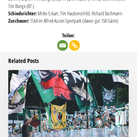
Tim Bunge (87.)
Schiedsrichter:
Mirko Eckart; Tim Haubenschild, Richard Bachmann
Zuschauer:
1564 im Alfred-Kunze-Sportpark (davon gut 150 Gäste)
Teilen:
Related Posts
Faninfo
zum
Auswärtsspiel
beim
RSV
Eintracht
1949