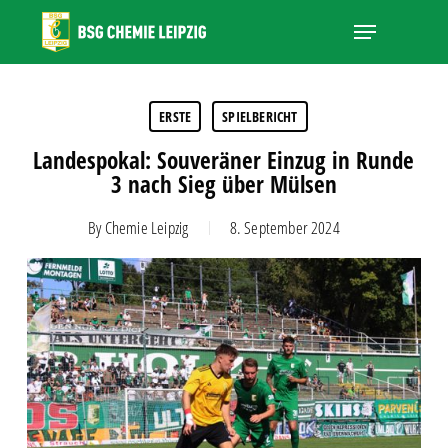
Skip
Menu
to
main
Close
content
Menu
ERSTE
SPIELBERICHT
Landespokal: Souveräner Einzug in Runde
3 nach Sieg über Mülsen
By
Chemie Leipzig
8. September 2024