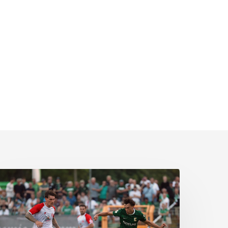
ittere
eite:
hemie
assiert
päten