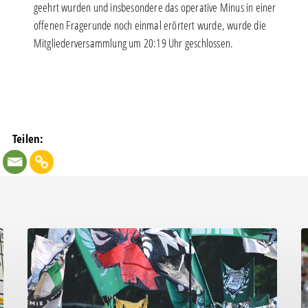
geehrt wurden und insbesondere das operative Minus in einer
offenen Fragerunde noch einmal erörtert wurde, wurde die
Mitgliederversammlung um 20:19 Uhr geschlossen.
Teilen:
Faninfo
B
zum
Pl
Auswärtsspiel
C
beim
k
RSV
s