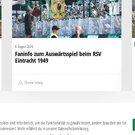
Eintracht
K
1949
g
H
6. August 2026
Faninfo zum Auswärtsspiel beim RSV
Eintracht 1949
Chemie Leipzig
okies sind erforderlich, um die Funktionalität zu gewährleisten, andere brauchen wir für
Impressum
|
Datenschutz
interessiert. Mehr erfährst du in unserer Datenschutzerklärung.
BSG CHEMIE LEIPZIG © 2026