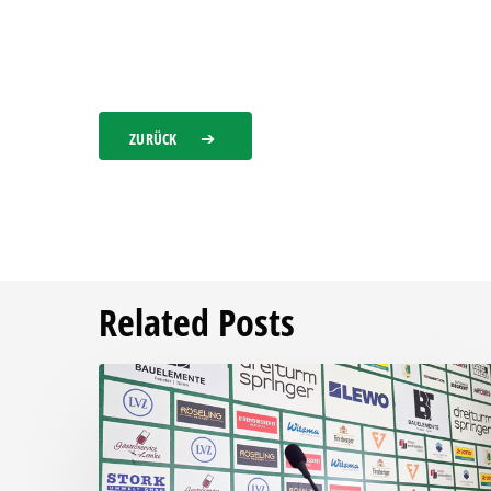
ZURÜCK
Related Posts
Pressegespräch
vor
RSV
Eintracht
1949