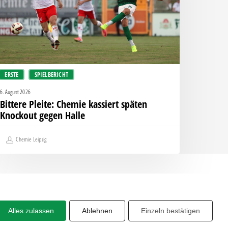
nockout
egen
alle
ERSTE
SPIELBERICHT
6. August 2026
Bittere Pleite: Chemie kassiert späten
Knockout gegen Halle
Chemie Leipzig
Alles zulassen
Ablehnen
Einzeln bestätigen
Share