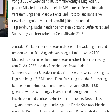
Vor gut 200 Anwesenden (187 stimmberechtigte Mitglieder, 8
passive Mitglieder, 7 Gäste) lief die MV ohne große Misstöne ab.
Versammlungsleiter Marc Walenta und Protokollant Hans Jerke
(jeweils mit großer Mehrheit gewählt) führten durch die
Tagesordnung. Nacheinander berichteten Vorstand, Aufsichtsrat und
Sponsoring von ihrer Arbeit im Geschäftsjahr 2022.
Zentraler Punkt der Berichte waren die vielen Entwicklungen in und
um den Verein. Die Mitgliederzahl stieg auf mittlerweile 2100
Mitglieder. Sportliche Höhepunkte waren sicherlich der Derbysieg
vom 7. Mai 2022 und das Erreichen des Pokalfinales im
Sachsenpokal. Der Umsatzerlös des Vereins wurde weiter gesteigert,
liegt nun bei gut 2,2 Millionen Euro. Dazu trug auch das Sponsoring
bei, bei dem erstmal die Einnahmengrenze von 500.000 EUR
geknackt wurde. Allerdings stiegen auch die Ausgaben durch
Investitionen in die Infrastruktur (Flutlicht, Tribüne, Nebenplätze,
…), zunehmende Auflagen und Ausgaben für die Spieltagssicherheit,
sowie die Wiederaufnahme der allgemeinen Vereinsaktivitäten nach