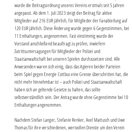
wurde die Beitragsordnung unseres Vereins erstmals seit 5 Jahren
angepasst. Ab dem 1. Juli 2023 steigt der Beitrag für aktive
Mitglieder auf 216 EUR jährlich, für Mitglieder der Fanabteilung auf
120 EUR jährlich. Diese Änderung wurde gegen 6 Gegenstimmen, bei
11 Enthaltungen, angenommen. Fast einstimmig wurde der
Vorstand anschließend beauftragt zu prüfen, inwiefern
Zutrittsuntersagungen für Mitglieder der Polizei und
Staatsanwaltschaft bei unseren Spielen durchzusetzen sind. Alle
Anwesenden waren sich einig, dass das Agieren beider Parteien
beim Spiel gegen Energie Cottbus eine Grenze überschritten hat, die
nicht mehr hinnehmbar ist – auch Polizei und Staatsanwaltschaft
haben sich an geltende Gesetze zu halten, das sollte
selbstverständlich sein. Der Antrag wurde ohne Gegenstimme bei 10
Enthaltungen angenommen.
Nachdem Stefan Langer, Stefanie Renker, Axel Mattusch und Uwe
Thomas für ihre verschiedenen, wertvollen Dienste um den Verein