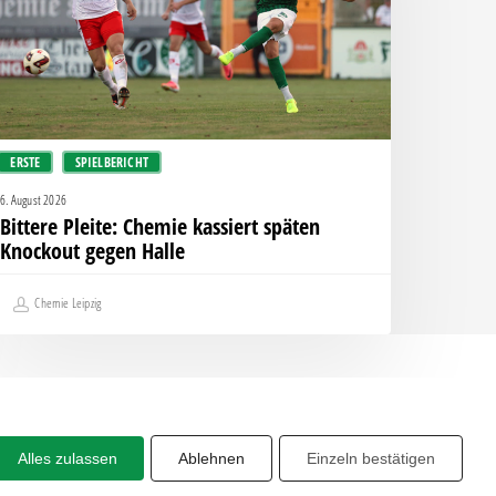
nockout
egen
alle
ERSTE
SPIELBERICHT
6. August 2026
Bittere Pleite: Chemie kassiert späten
Knockout gegen Halle
Chemie Leipzig
Alles zulassen
Ablehnen
Einzeln bestätigen
Share