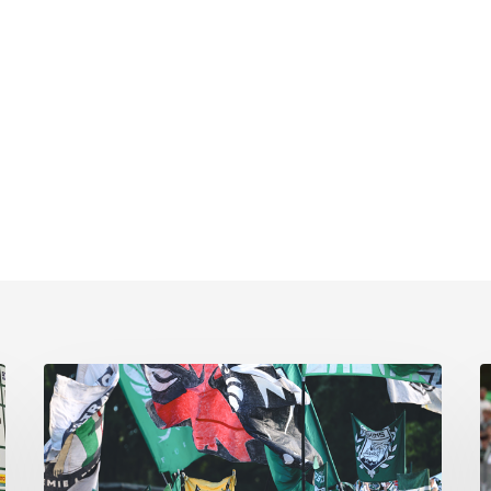
Faninfo
B
zum
Pl
Auswärtsspiel
C
beim
k
RSV
s