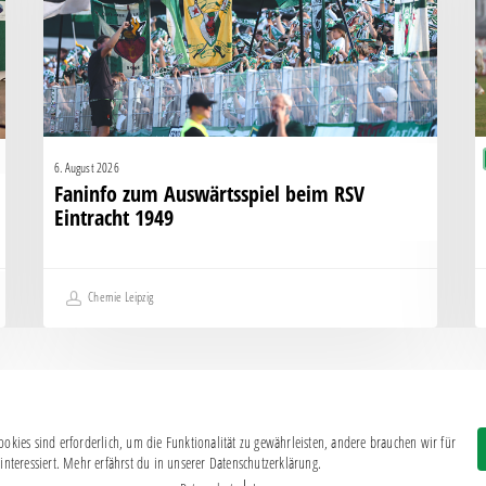
Eintracht
K
1949
g
H
6. August 2026
Faninfo zum Auswärtsspiel beim RSV
Eintracht 1949
Chemie Leipzig
okies sind erforderlich, um die Funktionalität zu gewährleisten, andere brauchen wir für
Impressum
|
Datenschutz
interessiert. Mehr erfährst du in unserer Datenschutzerklärung.
BSG CHEMIE LEIPZIG © 2026