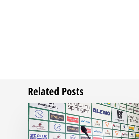
Related Posts
Pressegespräch
vor
RSV
Eintracht
1949