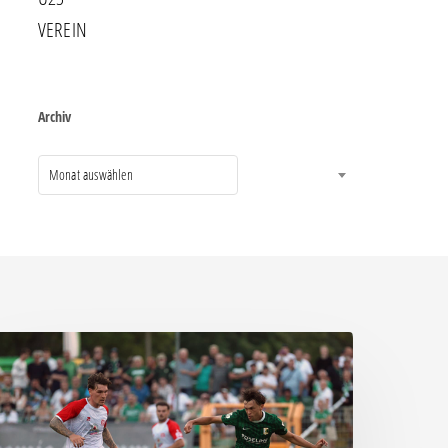
VEREIN
Archiv
Monat auswählen
ittere
eite:
hemie
assiert
päten