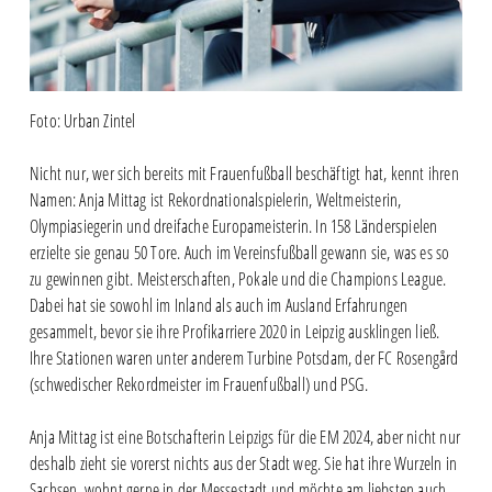
Foto: Urban Zintel
Nicht nur, wer sich bereits mit Frauenfußball beschäftigt hat, kennt ihren
Namen: Anja Mittag ist Rekordnationalspielerin, Weltmeisterin,
Olympiasiegerin und dreifache Europameisterin. In 158 Länderspielen
erzielte sie genau 50 Tore. Auch im Vereinsfußball gewann sie, was es so
zu gewinnen gibt. Meisterschaften, Pokale und die Champions League.
Dabei hat sie sowohl im Inland als auch im Ausland Erfahrungen
gesammelt, bevor sie ihre Profikarriere 2020 in Leipzig ausklingen ließ.
Ihre Stationen waren unter anderem Turbine Potsdam, der FC Rosengård
(schwedischer Rekordmeister im Frauenfußball) und PSG.
Anja Mittag ist eine Botschafterin Leipzigs für die EM 2024, aber nicht nur
deshalb zieht sie vorerst nichts aus der Stadt weg. Sie hat ihre Wurzeln in
Sachsen, wohnt gerne in der Messestadt und möchte am liebsten auch