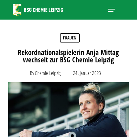
Skip
Menu
to
main
Close
content
Menu
FRAUEN
Rekordnationalspielerin Anja Mittag
wechselt zur BSG Chemie Leipzig
By
Chemie Leipzig
24. Januar 2023