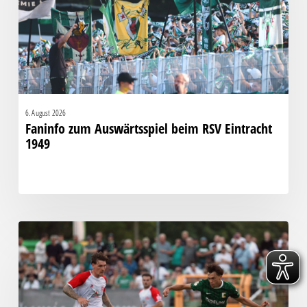
Eintracht
1949
6. August 2026
Faninfo zum Auswärtsspiel beim RSV Eintracht
1949
Bittere
Pleite:
Chemie
kassiert
späten