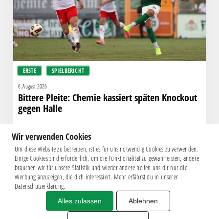
Knockout
gegen
Halle
ERSTE
SPIELBERICHT
6. August 2026
Bittere Pleite: Chemie kassiert späten Knockout
gegen Halle
Wir verwenden Cookies
Um diese Website zu betreiben, ist es für uns notwendig Cookies zu verwenden.
Einige Cookies sind erforderlich, um die Funktionalität zu gewährleisten, andere
brauchen wir für unsere Statistik und wieder andere helfen uns dir nur die
Werbung anzuzeigen, die dich interessiert. Mehr erfährst du in unserer
Datenschutzerklärung.
Alles zulassen
Ablehnen
Impressum
|
Datenschutz
BSG CHEMIE LEIPZIG © 2026