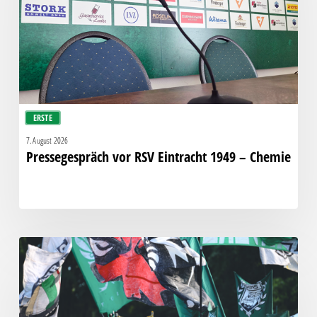
1949
–
Chemie
ERSTE
7. August 2026
Pressegespräch vor RSV Eintracht 1949 – Chemie
Faninfo
zum
Auswärtsspiel
beim
RSV