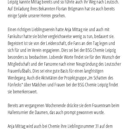
Leipzig kannte Mittag bereits und so führte auch ihr Weg nach Leutzsch.
Auf Einladung ihres Bekannten Florian Brügmann hat sie auch bereits
einige Spiele unserer Herren gesehen.
Einen richtigen Lieblingsverein hatte Anja Mittag nie und auch mit
Fankultur hatte sie bisher vergleichsweise wenig zu tun, bedauert sie.
Begeistert ist sie von der Leidenschaft, die Fans an den Tag legen und
sich für und im Verein engagieren. Dies sei bei der BSG Chemie Leipzig
besonders zu beobachten. Lobende Worte findet sie für den Wunsch der
Mitgliedschaft und der Fanszene nach einer Neugründung des Leutzscher
Frauenfußballs. Dies sei eine gute Basis für einen langfristigen
Werdegang. Auch die Aktivitäten der Projektgruppe „Im Schatten des
Fünfecks“ über Mädchen und Frauen bei der BSG Chemie Leipzig findet
sie bemerkenswert.
Bereits am vergangenen Wochenende drückte sie dem Frauenteam beim
Hallenturnier die Daumen, das auch prompt gewonnen wurde.
Anja Mittag wird auch bei Chemie ihre Lieblingsnummer 31 auf dem