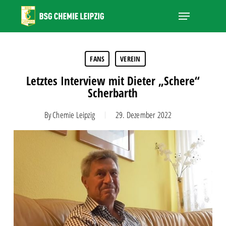
Skip
Menu
to
main
Close
content
Menu
FANS
VEREIN
Letztes Interview mit Dieter „Schere“
Scherbarth
By
Chemie Leipzig
29. Dezember 2022