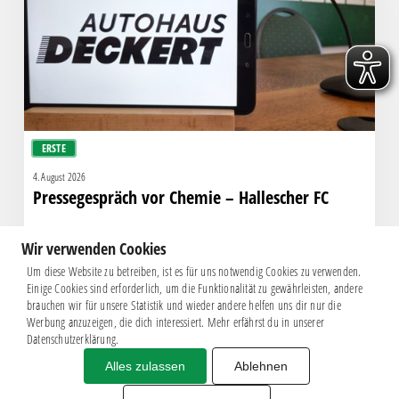
Hallescher
FC
ERSTE
4. August 2026
Pressegespräch vor Chemie – Hallescher FC
Wir verwenden Cookies
Um diese Website zu betreiben, ist es für uns notwendig Cookies zu verwenden.
Einige Cookies sind erforderlich, um die Funktionalität zu gewährleisten, andere
brauchen wir für unsere Statistik und wieder andere helfen uns dir nur die
Werbung anzuzeigen, die dich interessiert. Mehr erfährst du in unserer
Datenschutzerklärung.
Alles zulassen
Ablehnen
Impressum
|
Datenschutz
BSG CHEMIE LEIPZIG © 2026