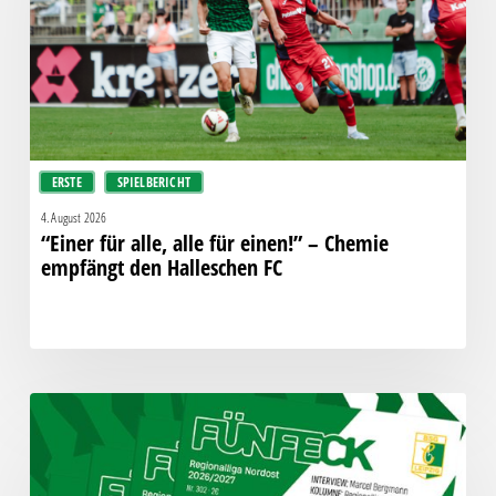
für
einen!”
–
Chemie
empfängt
den
Halleschen
ERSTE
SPIELBERICHT
FC
4. August 2026
“Einer für alle, alle für einen!” – Chemie
empfängt den Halleschen FC
Fünfeck
Nr.
302
zum