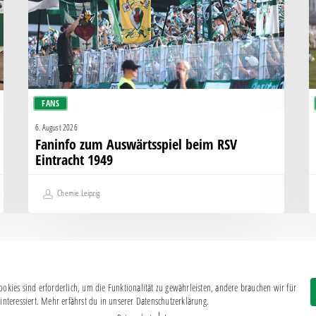
Eintracht
K
1949
g
H
FANS
6. August 2026
Faninfo zum Auswärtsspiel beim RSV
Eintracht 1949
Chemie Leipzig
okies sind erforderlich, um die Funktionalität zu gewährleisten, andere brauchen wir für
Impressum
|
Datenschutz
interessiert. Mehr erfährst du in unserer Datenschutzerklärung.
BSG CHEMIE LEIPZIG © 2026