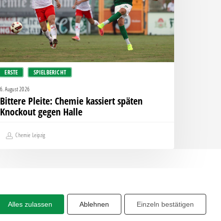
nockout
egen
alle
ERSTE
SPIELBERICHT
6. August 2026
Bittere Pleite: Chemie kassiert späten
Knockout gegen Halle
Chemie Leipzig
Alles zulassen
Ablehnen
Einzeln bestätigen
Share