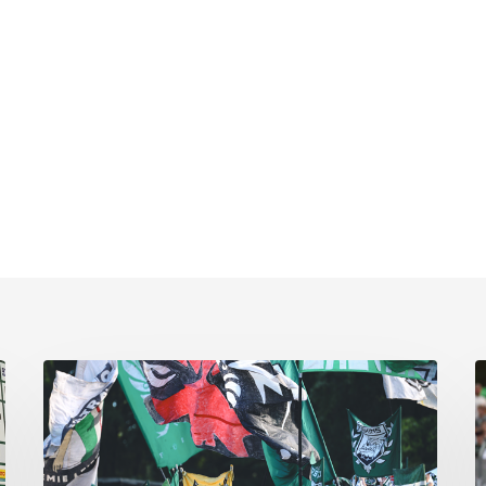
Faninfo
B
zum
Pl
Auswärtsspiel
C
beim
k
RSV
s