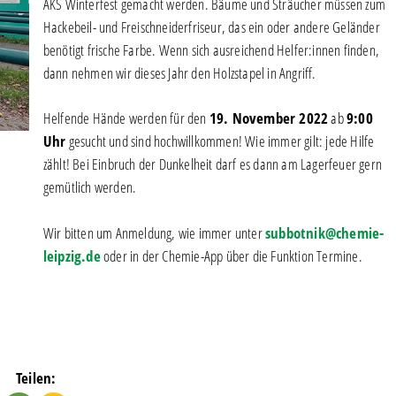
AKS Winterfest gemacht werden. Bäume und Sträucher müssen zum
Hackebeil- und Freischneiderfriseur, das ein oder andere Geländer
benötigt frische Farbe. Wenn sich ausreichend Helfer:innen finden,
dann nehmen wir dieses Jahr den Holzstapel in Angriff.
Helfende Hände werden für den
19. November 2022
ab
9:00
Uhr
gesucht und sind hochwillkommen! Wie immer gilt: jede Hilfe
zählt! Bei Einbruch der Dunkelheit darf es dann am Lagerfeuer gern
gemütlich werden.
Wir bitten um Anmeldung, wie immer unter
subbotnik@chemie-
leipzig.de
oder in der Chemie-App über die Funktion Termine.
Teilen: