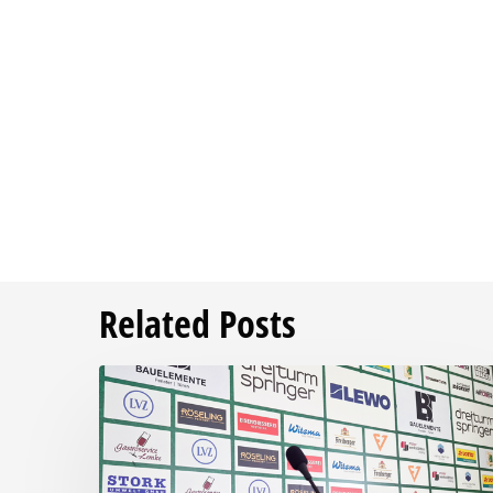
Related Posts
Pressegespräch
vor
RSV
Eintracht
1949