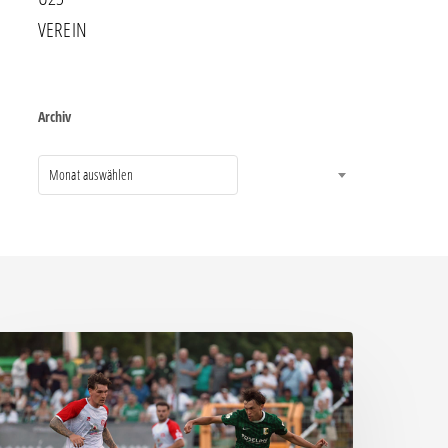
VEREIN
Archiv
Monat auswählen
ittere
eite:
hemie
assiert
päten