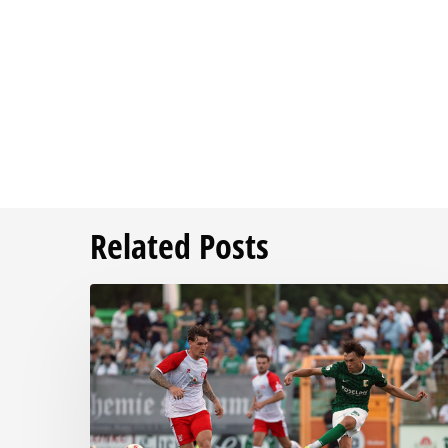
Related Posts
Bittere
Pleite:
Chemie
kassiert
späten
Knockout