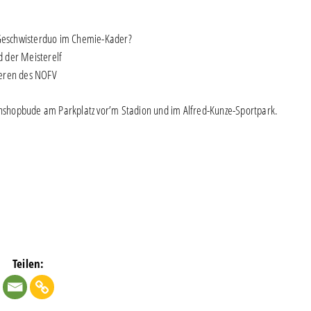
s Geschwisterduo im Chemie-Kader?
 der Meisterelf
ieren des NOFV
Fanshopbude am Parkplatz vor’m Stadion und im Alfred-Kunze-Sportpark.
Teilen: