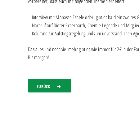
vorbereitet, dass euch mit folgenden Themen erheitert:
– Interview mit Manasse Eshele oder: gibt es bald ein zweite
– Nachruf auf Dieter Scherbarth, Chemie-Legende und Mitglied
– Kolumne zur Aufstiegsregelung und zum unverständlichen Ag
Das alles und noch viel mehr gibt es wie immer für 2€ in der 
Bis morgen!
ZURÜCK