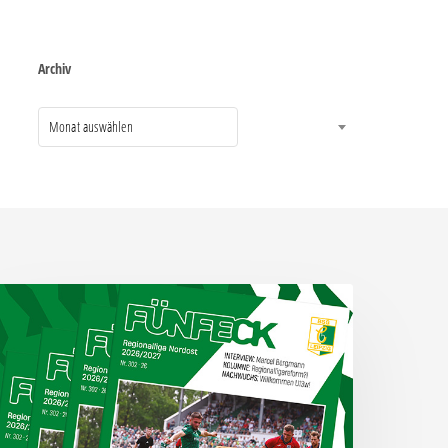
Archiv
Monat auswählen
ünfeck
r.
02
um
piel
egen