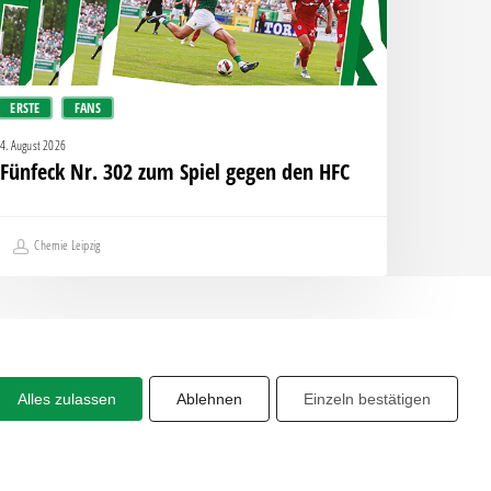
en
FC
ERSTE
FANS
4. August 2026
Fünfeck Nr. 302 zum Spiel gegen den HFC
Chemie Leipzig
Alles zulassen
Ablehnen
Einzeln bestätigen
Share