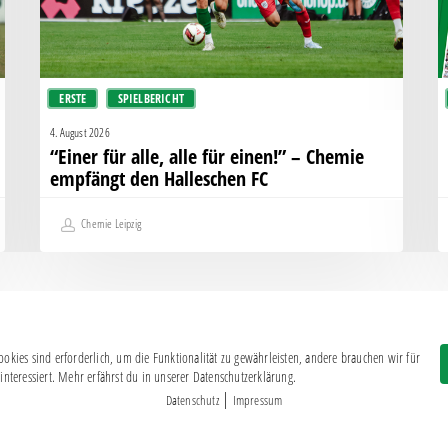
–
d
Chemie
H
empfängt
den
ERSTE
SPIELBERICHT
Halleschen
FC
4. August 2026
“Einer für alle, alle für einen!” – Chemie
empfängt den Halleschen FC
Chemie Leipzig
okies sind erforderlich, um die Funktionalität zu gewährleisten, andere brauchen wir für
Impressum
|
Datenschutz
interessiert. Mehr erfährst du in unserer Datenschutzerklärung.
BSG CHEMIE LEIPZIG © 2026
|
Datenschutz
Impressum
MITGLIEDERZAHL: 2.816
webdesign by
3W