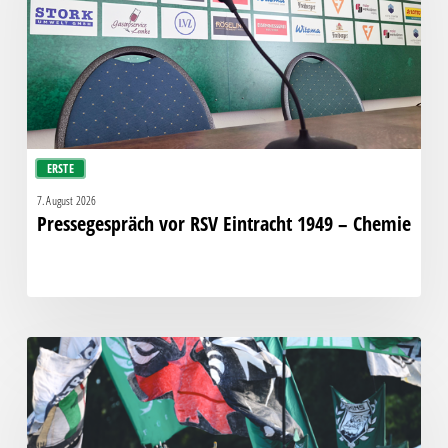
1949
–
Chemie
ERSTE
7. August 2026
Pressegespräch vor RSV Eintracht 1949 – Chemie
Faninfo
zum
Auswärtsspiel
beim
RSV