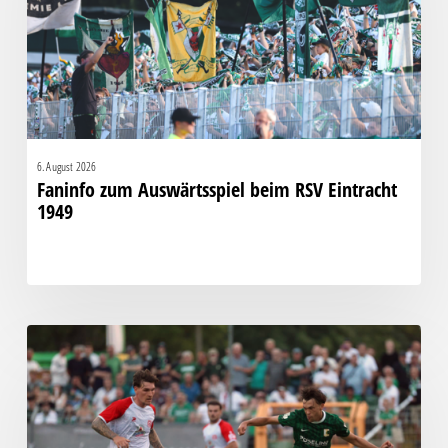
Eintracht
1949
6. August 2026
Faninfo zum Auswärtsspiel beim RSV Eintracht
1949
Bittere
Pleite:
Chemie
kassiert
späten