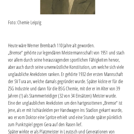
Foto: Chemie Leipzig
Heute wäre Werner Brembach 110 Jahre alt geworden.
„Bremse“ gehörte zur legendären Meistermannschaft von 1951 und stach
vor allem durch seine herausragenden sportlichen Fähigkeiten hervor,
aber auch durch seine unverwüstliche Konstitution, um welche sich viele
unglaubliche Anekdoten ranken. Er gehörte 1932 der ersten Mannschaft
der SV Tura an, welche damals gegründet wurde. Später kickte er für die
ZSG Industrie und dann für die BSG Chemie, mit der er im Alter von 39
Jahren (!) als Stammverteidiger (32 von 34 Einsätzen) Meister wurde.
Eine der unglaublichen Anekdoten um den hartgesottenen „Bremse“ ist
jene, als er mit Ischiasleiden per Handwagen ins Stadion gekarrt wurde,
wo er vom Doktor eine Spritze erhielt und eine Stunde später pünktlich
zum Punktspiel gegen Gera auf den Rasen lief.
Später wirkte er als Platzmeister in Leutzsch und Generationen von