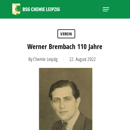
Skip
Menu
to
main
Close
content
Menu
VEREIN
Werner Brembach 110 Jahre
By
Chemie Leipzig
22. August 2022