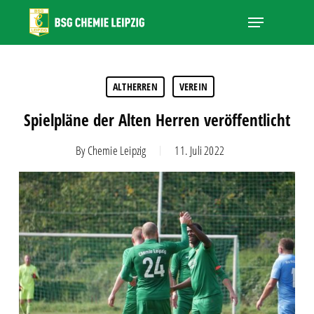
Skip
Menu
to
main
Close
content
Menu
ALTHERREN
VEREIN
Spielpläne der Alten Herren veröffentlicht
By
Chemie Leipzig
11. Juli 2022