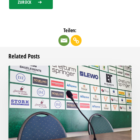
ZURÜCK
Teilen:
Related Posts
Pressegespräch
vor
RSV
Eintracht
1949
–
Chemie