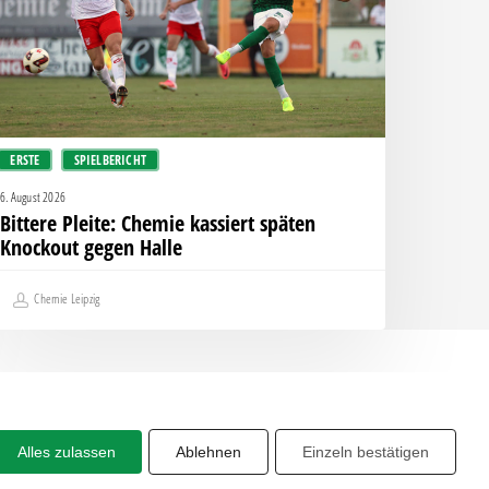
nockout
egen
alle
ERSTE
SPIELBERICHT
6. August 2026
Bittere Pleite: Chemie kassiert späten
Knockout gegen Halle
Chemie Leipzig
Alles zulassen
Ablehnen
Einzeln bestätigen
Share