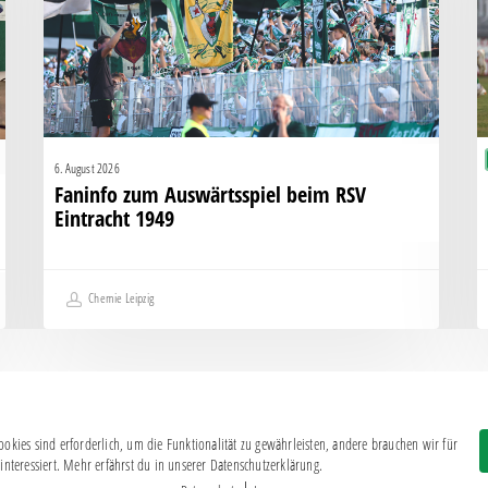
Eintracht
K
1949
g
H
6. August 2026
Faninfo zum Auswärtsspiel beim RSV
Eintracht 1949
Chemie Leipzig
okies sind erforderlich, um die Funktionalität zu gewährleisten, andere brauchen wir für
Impressum
|
Datenschutz
interessiert. Mehr erfährst du in unserer Datenschutzerklärung.
BSG CHEMIE LEIPZIG © 2026