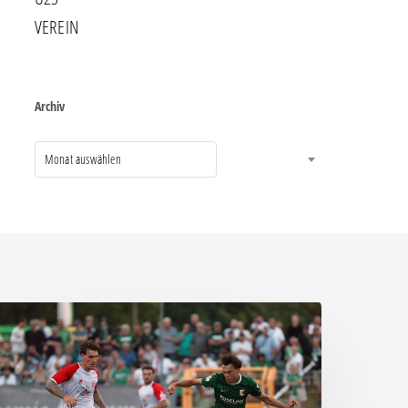
VEREIN
Archiv
Monat auswählen
ittere
eite:
hemie
assiert
päten