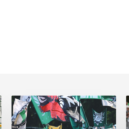
Faninfo
B
zum
Pl
Auswärtsspiel
C
beim
k
RSV
s