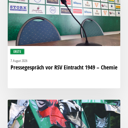
1949
–
Chemie
ERSTE
7. August 2026
Pressegespräch vor RSV Eintracht 1949 – Chemie
Faninfo
zum
Auswärtsspiel
beim