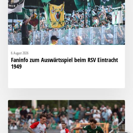
RSV
Eintracht
1949
6. August 2026
Faninfo zum Auswärtsspiel beim RSV Eintracht
1949
Bittere
Pleite:
Chemie
kassiert
späten