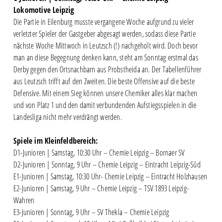
Lokomotive Leipzig
Die Partie in Eilenburg musste vergangene Woche aufgrund zu vieler
verletzter Spieler der Gastgeber abgesagt werden, sodass diese Partie
nächste Woche Mittwoch in Leutzsch (!) nachgeholt wird. Doch bevor
man an diese Begegnung denken kann, steht am Sonntag erstmal das
Derby gegen den Ortsnachbarn aus Probstheida an. Der Tabellenführer
aus Leutzsch trifft auf den Zweiten. Die beste Offensive auf die beste
Defensive. Mit einem Sieg können unsere Chemiker alles klar machen
und von Platz 1 und den damit verbundenden Aufstiegsspielen in die
Landesliga nicht mehr verdrängt werden.
Spiele im Kleinfeldbereich:
D1-Junioren | Samstag, 10:30 Uhr – Chemie Leipzig – Bornaer SV
D2-Junioren | Sonntag, 9 Uhr – Chemie Leipzig – Eintracht Leipzig-Süd
E1-Junioren | Samstag, 10:30 Uhr- Chemie Leipzig – Eintracht Holzhausen
E2-Junioren | Samstag, 9 Uhr – Chemie Leipzig – TSV 1893 Leipzig-
Wahren
E3-Junioren | Sonntag, 9 Uhr – SV Thekla – Chemie Leipzig