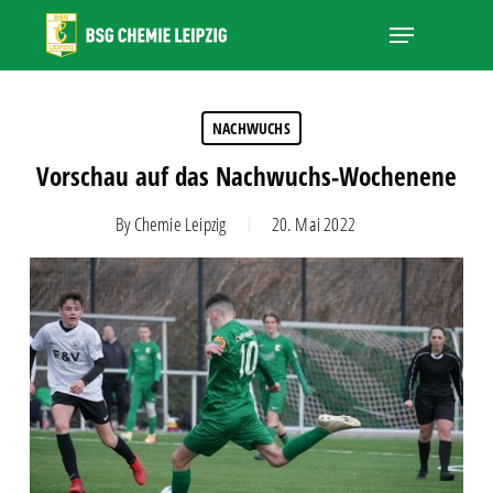
Skip
Menu
to
main
Close
content
Menu
NACHWUCHS
Vorschau auf das Nachwuchs-Wochenene
By
Chemie Leipzig
20. Mai 2022