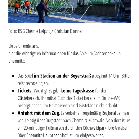
Foto: BSG Chemie Leipzig / Christian Donner
Liebe Chemiefans,
hier die wichtigsten Informationen für das Spiel im Sachsenpokal in
Chemnitz:
Das Spiel
im Stadion an der Beyerstraße
beginnt 14 Uhr! Bitte
reist rechtzeitig an.
Tickets:
Wichtig! Es gibt
keine Tageskasse
für den
Gästebereich. Ihr müsst Euch das Ticket bereits im Online-VVK
besorgt haben. Im Heimbereich sind Gästefans nicht erlaubt.
Anfahrt mit dem Zug
. Es verkehren regelmäßig Regionalbahnen
von Leipzig über Burgstädt nach Chemnitz-Küchwald. Von dort ist es
ein 20-minütiger Fußmarsch durch den Küchwaldpark. Die Anreise
über Chemnitz-Hauptbahnhof ist um einiges weiter.