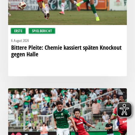
Halle
ERSTE
SPIELBERICHT
6. August 2026
Bittere Pleite: Chemie kassiert späten Knockout
gegen Halle
“Einer
für
alle,
alle
für
einen!”
–