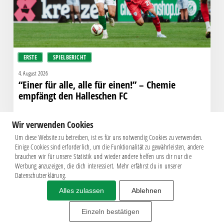
Chemie
empfängt
den
Halleschen
ERSTE
SPIELBERICHT
FC
4. August 2026
“Einer für alle, alle für einen!” – Chemie
empfängt den Halleschen FC
Wir verwenden Cookies
Um diese Website zu betreiben, ist es für uns notwendig Cookies zu verwenden.
Einige Cookies sind erforderlich, um die Funktionalität zu gewährleisten, andere
brauchen wir für unsere Statistik und wieder andere helfen uns dir nur die
Werbung anzuzeigen, die dich interessiert. Mehr erfährst du in unserer
Datenschutzerklärung.
Alles zulassen
Ablehnen
Impressum
|
Datenschutz
BSG CHEMIE LEIPZIG © 2026
Einzeln bestätigen
MITGLIEDERZAHL: 2.816