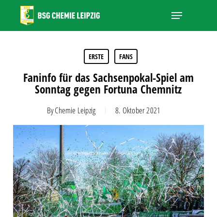
Skip
Menu
to
main
Close
content
Menu
ERSTE
FANS
Faninfo für das Sachsenpokal-Spiel am
Sonntag gegen Fortuna Chemnitz
By
Chemie Leipzig
8. Oktober 2021