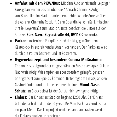
Anfahrt mit dem PKW/Bus:
Mit dem Auto anreisende Leipziger
Fans gelangen am besten über die A72 nach Chemnitz. Aufgrund
von Baustellen im Stadionumfeld empfehlen wir die Anreise über
die Abfahrt Chemnitz Rottluff. Dann über die Kalkstraße, Limbacher
Straße, Beyerstraße zum Stadion. Bitte beachtet die Blitzer auf der
Strecke.
Fürs Navi: Beyerstraße 44, 09113 Chemnitz
.
Parken:
kostenfreie Parkplätze sind direkt gegenüber dem
Gästeblock in ausreichender Anzahl vorhanden. Der Parkplatz wird
durch die Polizei bestreift und ist kostenfrei.
Hygienekonzept und besondere Corona-Maßnahmen:
In
Chemnitz ist aufgrund der eingeschränkten Zuschauerkapazität kein
Nachweis nötig. Wir empfehlen aber trotzdem geimpft, genesen
oder getestet zum Spiel zu kommen. Bitte tragt am Einlass, an den
Gastroständen und im Toilettenbereich einen
Mund-Nase-
Schutz
. Im Block selbst ist der Schutz nicht zwingend nötig.
Einlass:
Der Einlass ins Stadion beginnt 12:30 Uhr. Der Einlass
befindet sich direkt an der Beyerstraße. Vom Parkplatz sind es nur
ein paar Meter. Das Fanprojekt und die Fanbeauftragten werden
die Einlasssituation unterstützen.