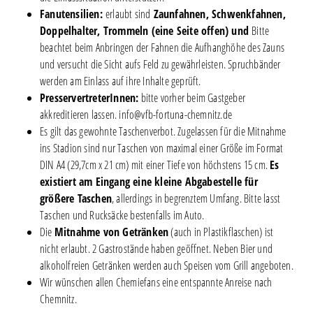
Fanutensilien:
erlaubt sind
Zaunfahnen, Schwenkfahnen,
Doppelhalter, Trommeln (eine Seite offen) und
Bitte
beachtet beim Anbringen der Fahnen die Aufhanghöhe des Zauns
und versucht die Sicht aufs Feld zu gewährleisten. Spruchbänder
werden am Einlass auf ihre Inhalte geprüft.
PresservertreterInnen:
bitte vorher beim Gastgeber
akkreditieren lassen. info@vfb-fortuna-chemnitz.de
Es gilt das gewohnte Taschenverbot. Zugelassen für die Mitnahme
ins Stadion sind nur Taschen von maximal einer Größe im Format
DIN A4 (29,7cm x 21 cm) mit einer Tiefe von höchstens 15 cm.
Es
existiert am Eingang eine kleine Abgabestelle für
größere Taschen
, allerdings in begrenztem Umfang. Bitte lasst
Taschen und Rucksäcke bestenfalls im Auto.
Die
Mitnahme von Getränken
(auch in Plastikflaschen) ist
nicht erlaubt. 2 Gastrostände haben geöffnet. Neben Bier und
alkoholfreien Getränken werden auch Speisen vom Grill angeboten.
Wir wünschen allen Chemiefans eine entspannte Anreise nach
Chemnitz.