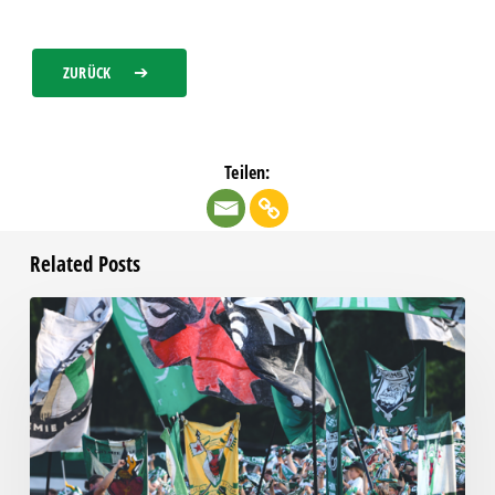
ZURÜCK
Teilen:
Related Posts
Faninfo
zum
Auswärtsspiel
beim
RSV
Eintracht
1949