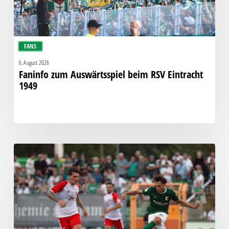
FANS
6. August 2026
Faninfo zum Auswärtsspiel beim RSV Eintracht
1949
Bittere
Pleite:
Chemie
kassiert
späten
Knockout
gegen