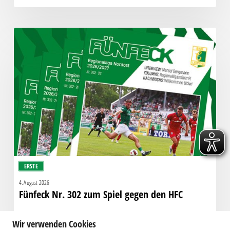
Fünfeck
Nr.
302
zum
Spiel
gegen
den
HFC
ERSTE
4. August 2026
Fünfeck Nr. 302 zum Spiel gegen den HFC
Wir verwenden Cookies