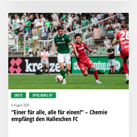
“Einer
für
alle,
alle
für
einen!”
–
Chemie
empfängt
den
Halleschen
ERSTE
SPIELBERICHT
FC
4. August 2026
“Einer für alle, alle für einen!” – Chemie
empfängt den Halleschen FC