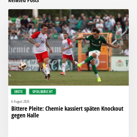
Related Posts
Bittere
Pleite:
Chemie
kassiert
späten
Knockout
gegen
Halle
ERSTE
SPIELBERICHT
6. August 2026
Bittere Pleite: Chemie kassiert späten Knockout
gegen Halle