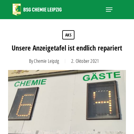
Skip
Menu
to
main
Close
content
Menu
AKS
Unsere Anzeigetafel ist endlich repariert
By
Chemie Leipzig
2. Oktober 2021