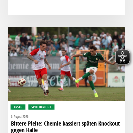
Bittere
Pleite:
Chemie
kassiert
späten
Knockout
gegen
Halle
ERSTE
SPIELBERICHT
6. August 2026
Bittere Pleite: Chemie kassiert späten Knockout
gegen Halle