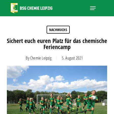
Skip
Menu
to
main
Close
content
Menu
NACHWUCHS
Sichert euch euren Platz für das chemische
Feriencamp
By
Chemie Leipzig
5. August 2021