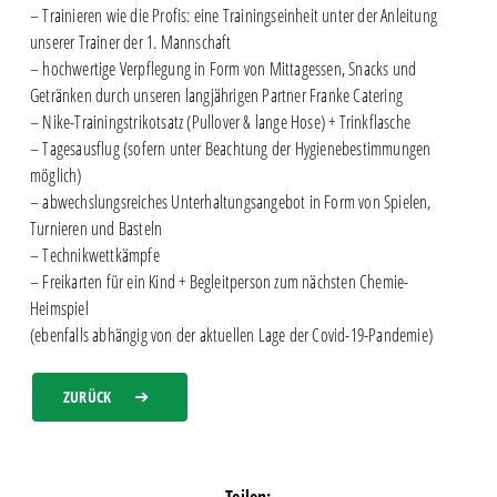
– Trainieren wie die Profis: eine Trainingseinheit unter der Anleitung
unserer Trainer der 1. Mannschaft
– hochwertige Verpflegung in Form von Mittagessen, Snacks und
Getränken durch unseren langjährigen Partner Franke Catering
– Nike-Trainingstrikotsatz (Pullover & lange Hose) + Trinkflasche
– Tagesausflug (sofern unter Beachtung der Hygienebestimmungen
möglich)
– abwechslungsreiches Unterhaltungsangebot in Form von Spielen,
Turnieren und Basteln
– Technikwettkämpfe
– Freikarten für ein Kind + Begleitperson zum nächsten Chemie-
Heimspiel
(ebenfalls abhängig von der aktuellen Lage der Covid-19-Pandemie)
ZURÜCK
Teilen: