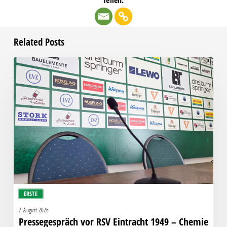
Related Posts
Pressegespräch
vor
RSV
Eintracht
1949
–
Chemie
ERSTE
7. August 2026
Pressegespräch vor RSV Eintracht 1949 – Chemie