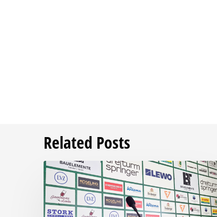
Related Posts
Pressegespräch
vor
RSV
Eintracht
1949