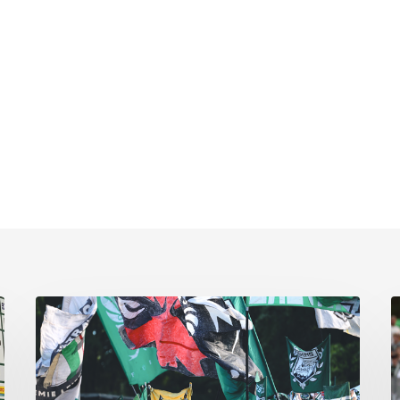
Faninfo
B
zum
Pl
Auswärtsspiel
C
beim
k
RSV
s