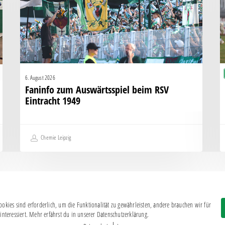
Eintracht
K
1949
g
H
6. August 2026
Faninfo zum Auswärtsspiel beim RSV
Eintracht 1949
Chemie Leipzig
okies sind erforderlich, um die Funktionalität zu gewährleisten, andere brauchen wir für
Impressum
|
Datenschutz
interessiert. Mehr erfährst du in unserer Datenschutzerklärung.
BSG CHEMIE LEIPZIG © 2026