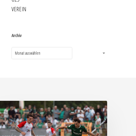
VEREIN
Archiv
Monat auswählen
ittere
eite:
hemie
assiert
päten