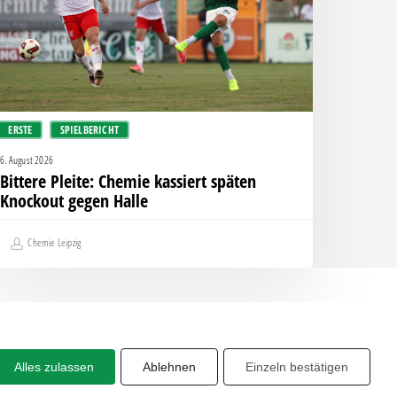
nockout
egen
alle
ERSTE
SPIELBERICHT
6. August 2026
Bittere Pleite: Chemie kassiert späten
Knockout gegen Halle
Chemie Leipzig
Alles zulassen
Ablehnen
Einzeln bestätigen
Share