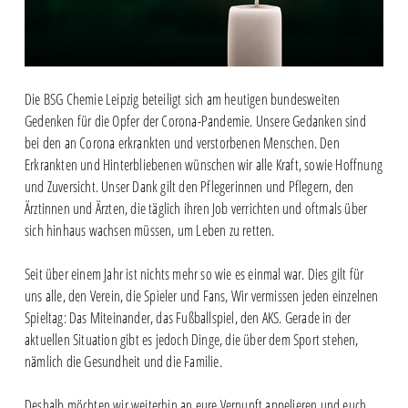
Die BSG Chemie Leipzig beteiligt sich am heutigen bundesweiten
Gedenken für die Opfer der Corona-Pandemie. Unsere Gedanken sind
bei den an Corona erkrankten und verstorbenen Menschen. Den
Erkrankten und Hinterbliebenen wünschen wir alle Kraft, sowie Hoffnung
und Zuversicht. Unser Dank gilt den Pflegerinnen und Pflegern, den
Ärztinnen und Ärzten, die täglich ihren Job verrichten und oftmals über
sich hinhaus wachsen müssen, um Leben zu retten.
Seit über einem Jahr ist nichts mehr so wie es einmal war. Dies gilt für
uns alle, den Verein, die Spieler und Fans, Wir vermissen jeden einzelnen
Spieltag: Das Miteinander, das Fußballspiel, den AKS. Gerade in der
aktuellen Situation gibt es jedoch Dinge, die über dem Sport stehen,
nämlich die Gesundheit und die Familie.
Deshalb möchten wir weiterhin an eure Vernunft appelieren und euch