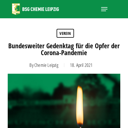
Skip
Menu
to
main
Close
content
Menu
VEREIN
Bundesweiter Gedenktag für die Opfer der
Corona-Pandemie
By
Chemie Leipzig
18. April 2021