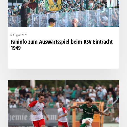
1949
6. August 2026
Faninfo zum Auswärtsspiel beim RSV Eintracht
1949
Bittere
Pleite:
Chemie
kassiert
späten
Knockout
gegen