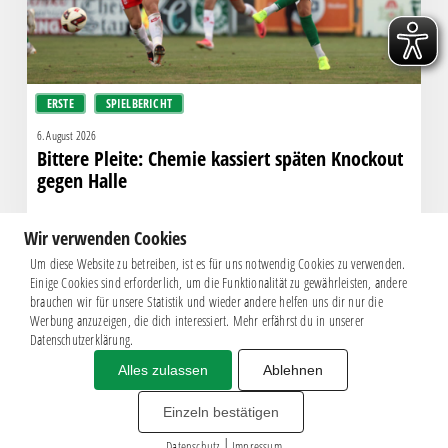
Halle
ERSTE
SPIELBERICHT
6. August 2026
Bittere Pleite: Chemie kassiert späten Knockout
gegen Halle
Wir verwenden Cookies
Um diese Website zu betreiben, ist es für uns notwendig Cookies zu verwenden.
Einige Cookies sind erforderlich, um die Funktionalität zu gewährleisten, andere
brauchen wir für unsere Statistik und wieder andere helfen uns dir nur die
Werbung anzuzeigen, die dich interessiert. Mehr erfährst du in unserer
Datenschutzerklärung.
Alles zulassen
Ablehnen
Impressum
|
Datenschutz
BSG CHEMIE LEIPZIG © 2026
Einzeln bestätigen
MITGLIEDERZAHL: 2.816
|
webdesign by
3W
Datenschutz
Impressum