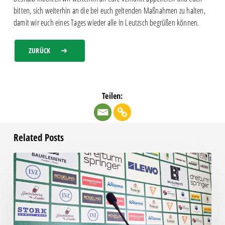
bitten, sich weiterhin an die bei euch geltenden Maßnahmen zu halten,
damit wir euch eines Tages wieder alle in Leutzsch begrüßen können.
ZURÜCK
Teilen:
Related Posts
Pressegespräch
vor
RSV
Eintracht
1949
–