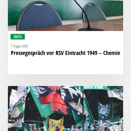
Chemie
ERSTE
7. August 2026
Pressegespräch vor RSV Eintracht 1949 – Chemie
Faninfo
zum
Auswärtsspiel
beim
RSV
Eintracht