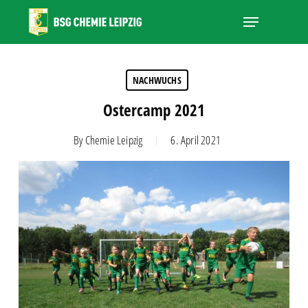
Skip
Menu
to
main
Close
content
Menu
NACHWUCHS
Ostercamp 2021
By
Chemie Leipzig
6. April 2021