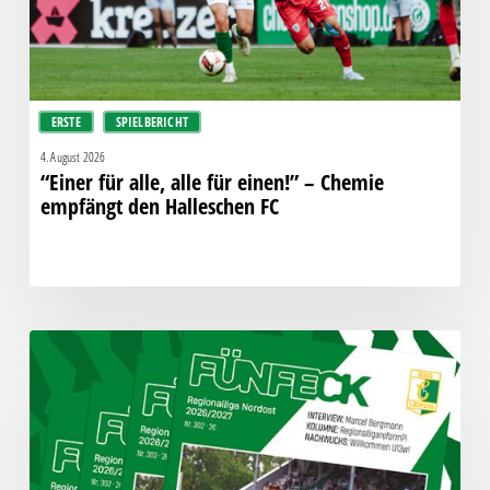
Chemie
empfängt
den
Halleschen
ERSTE
SPIELBERICHT
FC
4. August 2026
“Einer für alle, alle für einen!” – Chemie
empfängt den Halleschen FC
Fünfeck
Nr.
302
zum
Spiel
gegen