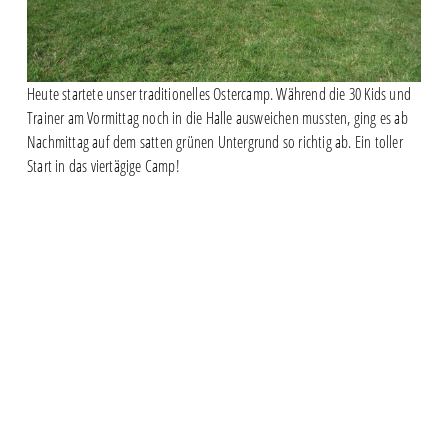
Heute startete unser traditionelles Ostercamp. Während die 30 Kids und
Trainer am Vormittag noch in die Halle ausweichen mussten, ging es ab
Nachmittag auf dem satten grünen Untergrund so richtig ab. Ein toller
Start in das viertägige Camp!
Video-
Media error: Format(s) not supported or source(s) not found
Player
Datei herunterladen: https://www.chemie-leipzig.de/wp-
content/uploads/2021/04/Camp.mp4?_=1