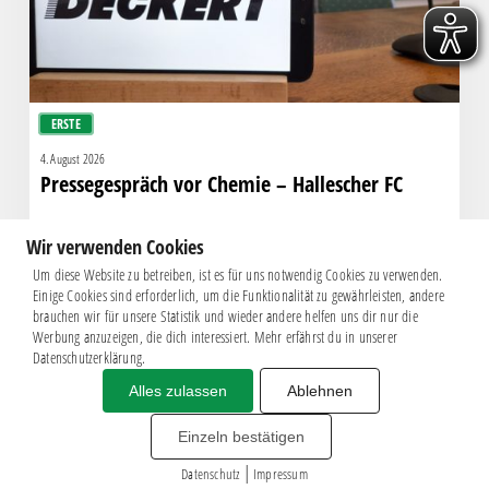
ERSTE
4. August 2026
Pressegespräch vor Chemie – Hallescher FC
Wir verwenden Cookies
Um diese Website zu betreiben, ist es für uns notwendig Cookies zu verwenden.
Einige Cookies sind erforderlich, um die Funktionalität zu gewährleisten, andere
brauchen wir für unsere Statistik und wieder andere helfen uns dir nur die
Werbung anzuzeigen, die dich interessiert. Mehr erfährst du in unserer
Datenschutzerklärung.
Alles zulassen
Ablehnen
Impressum
|
Datenschutz
BSG CHEMIE LEIPZIG © 2026
Einzeln bestätigen
MITGLIEDERZAHL: 2.816
|
webdesign by
3W
Datenschutz
Impressum