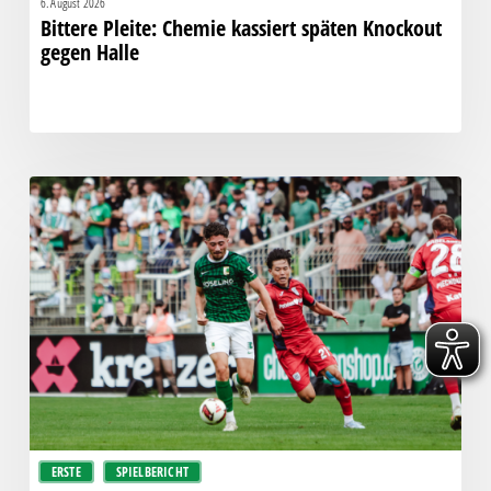
6. August 2026
Bittere Pleite: Chemie kassiert späten Knockout
gegen Halle
“Einer
für
alle,
alle
für
einen!”
–
Chemie
empfängt
den
Halleschen
ERSTE
SPIELBERICHT
FC