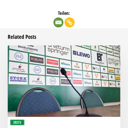
Teilen:
Related Posts
Pressegespräch
vor
RSV
Eintracht
1949
–
Chemie
ERSTE