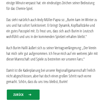
einzige Minute verpasst hat: ein eindeutiges Zeichen seiner Bedeutung
für das Chemie-Spiel.
Das sieht natürlich auch Andy Müller-Papra so: „Burim kam im Winter zu
uns und hat sofort funktioniert. Er bringt Dynamik, Kopfballstärke und
ein gutes Passspiel mit. Es freut uns, dass sich auch Burim in Leutzsch
wohlfühlt und uns in der kommenden Spielzeit erhalten bleibt.“
Auch Burim Halili äußert sich zu seiner Vertragsverlängerung: „Der Verein
hat mich sehr gut aufgenommen. Ich freue mich auf ein weiteres Jahr mit
dieser Mannschaft und Spiele zu bestreiten vor unseren Fans.“
Damit ist die Kaderplanung bei unserer Regionalligamannschaft freilich
nicht abgeschlossen, aber hat doch einen großen Schritt nach vorne
gemacht. Schön, dass du uns treu bleibst, Burim!
ZURÜCK