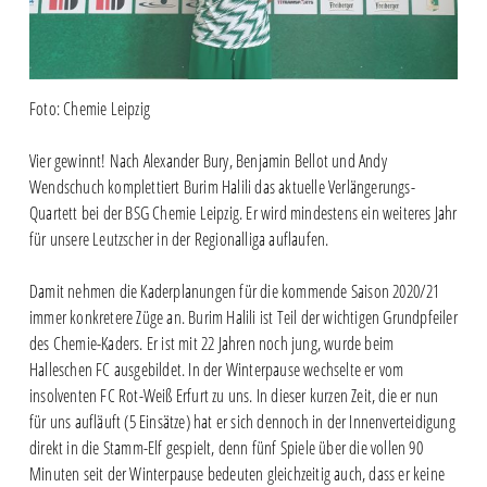
Foto: Chemie Leipzig
Vier gewinnt! Nach Alexander Bury, Benjamin Bellot und Andy
Wendschuch komplettiert Burim Halili das aktuelle Verlängerungs-
Quartett bei der BSG Chemie Leipzig. Er wird mindestens ein weiteres Jahr
für unsere Leutzscher in der Regionalliga auflaufen.
Damit nehmen die Kaderplanungen für die kommende Saison 2020/21
immer konkretere Züge an. Burim Halili ist Teil der wichtigen Grundpfeiler
des Chemie-Kaders. Er ist mit 22 Jahren noch jung, wurde beim
Halleschen FC ausgebildet. In der Winterpause wechselte er vom
insolventen FC Rot-Weiß Erfurt zu uns. In dieser kurzen Zeit, die er nun
für uns aufläuft (5 Einsätze) hat er sich dennoch in der Innenverteidigung
direkt in die Stamm-Elf gespielt, denn fünf Spiele über die vollen 90
Minuten seit der Winterpause bedeuten gleichzeitig auch, dass er keine