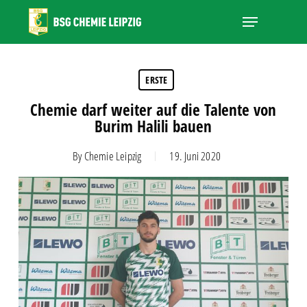
Skip
Menu
to
main
Close
content
Menu
ERSTE
Chemie darf weiter auf die Talente von
Burim Halili bauen
By
Chemie Leipzig
19. Juni 2020