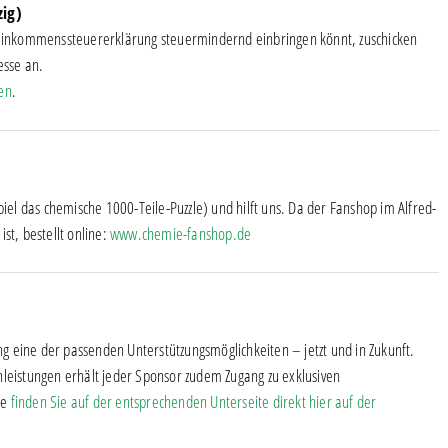
zig)
r Einkommenssteuererklärung steuermindernd einbringen könnt, zuschicken
sse an.
en
.
piel das chemische 1000-Teile-Puzzle) und hilft uns. Da der Fanshop im Alfred-
st, bestellt online:
www.chemie-fanshop.de
 eine der passenden Unterstützungsmöglichkeiten – jetzt und in Zukunft.
nleistungen erhält jeder Sponsor zudem Zugang zu exklusiven
ie
finden Sie auf der entsprechenden Unterseite direkt hier auf der