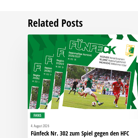
Related Posts
Fünfeck
Nr.
302
zum
Spiel
gegen
den
HFC
FANS
4. August 2026
Fünfeck Nr. 302 zum Spiel gegen den HFC