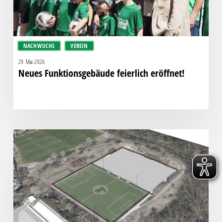
NACHWUCHS
VEREIN
29. Mai 2026
Neues Funktionsgebäude feierlich eröffnet!
Feiertag
für
Fußball
in
Leutzsch:
Förderantrag
für
Kunstrasen