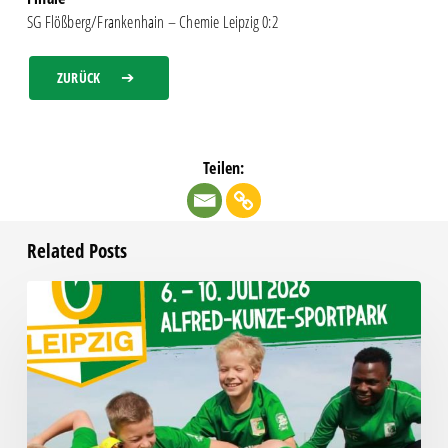
SG Flößberg/Frankenhain – Chemie Leipzig 0:2
ZURÜCK
Teilen:
Related Posts
Das
Fußball-
Sommercamp
startet!