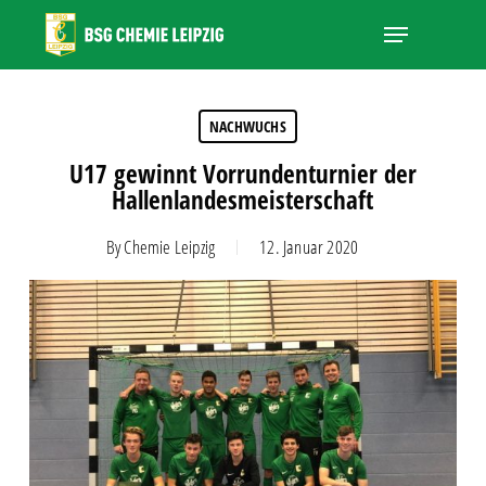
Skip
Menu
to
main
Close
content
Menu
NACHWUCHS
U17 gewinnt Vorrundenturnier der
Hallenlandesmeisterschaft
By
Chemie Leipzig
12. Januar 2020