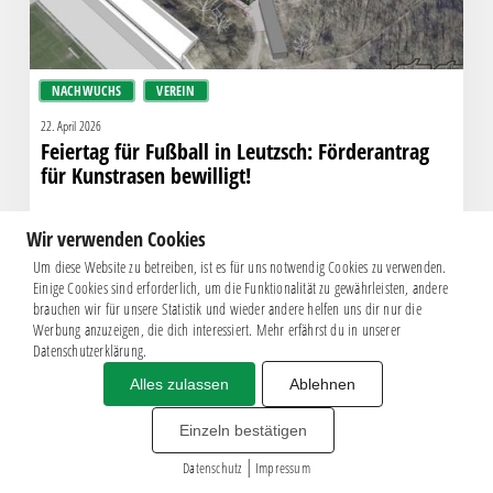
bewilligt!
NACHWUCHS
VEREIN
22. April 2026
Feiertag für Fußball in Leutzsch: Förderantrag
für Kunstrasen bewilligt!
Wir verwenden Cookies
Um diese Website zu betreiben, ist es für uns notwendig Cookies zu verwenden.
Einige Cookies sind erforderlich, um die Funktionalität zu gewährleisten, andere
brauchen wir für unsere Statistik und wieder andere helfen uns dir nur die
Werbung anzuzeigen, die dich interessiert. Mehr erfährst du in unserer
Datenschutzerklärung.
Alles zulassen
Ablehnen
Impressum
|
Datenschutz
BSG CHEMIE LEIPZIG © 2026
Einzeln bestätigen
MITGLIEDERZAHL: 2.816
|
webdesign by
3W
Datenschutz
Impressum