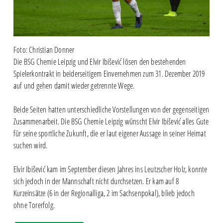
Foto: Christian Donner
Die BSG Chemie Leipzig und Elvir Ibišević lösen den bestehenden
Spielerkontrakt in beiderseitigem Einvernehmen zum 31. Dezember 2019
auf und gehen damit wieder getrennte Wege.
Beide Seiten hatten unterschiedliche Vorstellungen von der gegenseitigen
Zusammenarbeit. Die BSG Chemie Leipzig wünscht Elvir Ibišević alles Gute
für seine sportliche Zukunft, die er laut eigener Aussage in seiner Heimat
suchen wird.
Elvir Ibišević kam im September diesen Jahres ins Leutzscher Holz, konnte
sich jedoch in der Mannschaft nicht durchsetzen. Er kam auf 8
Kurzeinsätze (6 in der Regionalliga, 2 im Sachsenpokal), blieb jedoch
ohne Torerfolg.