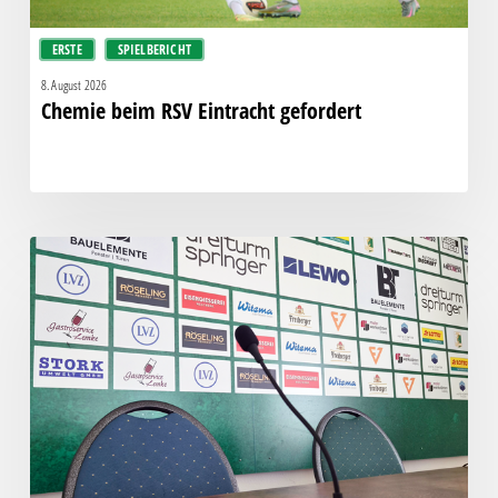
ERSTE
SPIELBERICHT
8. August 2026
Chemie beim RSV Eintracht gefordert
Pressegespräch
vor
RSV
Eintracht
1949
–
Chemie