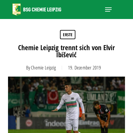
Skip
Menu
to
main
Close
content
Menu
ERSTE
Chemie Leipzig trennt sich von Elvir
Ibišević
By
Chemie Leipzig
19. Dezember 2019