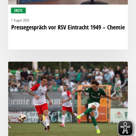
ERSTE
7. August 2026
Pressegespräch vor RSV Eintracht 1949 – Chemie
Bittere
Pleite:
Chemie
kassiert
späten
Knockout
gegen
Halle