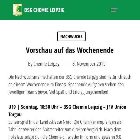
Skip
Menu
to
main
Close
content
Menu
NACHWUCHS
Vorschau auf das Wochenende
By
Chemie Leipzig
8. November 2019
Die Nachwuchsmannschaften der BSG Chemie Leipzig sind natürlich auch
an diesem Wochenende im Einsatz. Spannende Aufgaben stehen den
jeweiligen Teams bevor. Viel Spaß und Erfolg, Jungchemiker!
U19 | Sonntag, 10:30 Uhr – BSG Chemie Leipzig – JFV Union
Torgau
Spitzenspiel in der Landesklasse Nord. Die Chemiker empfangen als
Tabellenzweiter den Spitzenreiter zum direkten Vergleich. Nach dem
Pokalaus zeigte sich die Chemie-Elf wieder in Form und gewann 9:0