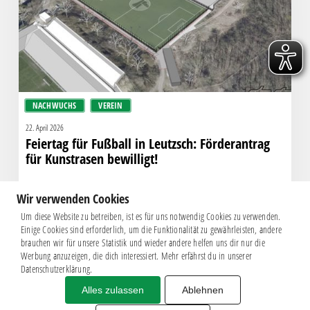
Förderantrag
für
Kunstrasen
bewilligt!
NACHWUCHS
VEREIN
22. April 2026
Feiertag für Fußball in Leutzsch: Förderantrag
für Kunstrasen bewilligt!
Wir verwenden Cookies
Um diese Website zu betreiben, ist es für uns notwendig Cookies zu verwenden.
Einige Cookies sind erforderlich, um die Funktionalität zu gewährleisten, andere
brauchen wir für unsere Statistik und wieder andere helfen uns dir nur die
Werbung anzuzeigen, die dich interessiert. Mehr erfährst du in unserer
Datenschutzerklärung.
Alles zulassen
Ablehnen
Impressum
|
Datenschutz