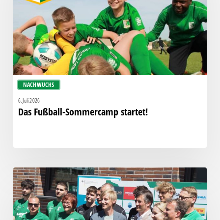
NACHWUCHS
6. Juli 2026
Das Fußball-Sommercamp startet!
Neues
Funktionsgebäude
feierlich
eröffnet!