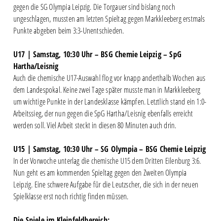
gegen die SG Olympia Leipzig. Die Torgauer sind bislang noch
ungeschlagen, mussten am letzten Spieltag gegen Markkleeberg erstmals
Punkte abgeben beim 3:3-Unentschieden.
U17 | Samstag, 10:30 Uhr – BSG Chemie Leipzig – SpG
Hartha/Leisnig
Auch die chemische U17-Auswahl flog vor knapp anderthalb Wochen aus
dem Landespokal. Keine zwei Tage später musste man in Markkleeberg
um wichtige Punkte in der Landesklasse kämpfen. Letztlich stand ein 1:0-
Arbeitssieg, der nun gegen die SpG Hartha/Leisnig ebenfalls erreicht
werden soll. Viel Arbeit steckt in diesen 80 Minuten auch drin.
U15 | Samstag, 10:30 Uhr – SG Olympia – BSG Chemie Leipzig
In der Vorwoche unterlag die chemische U15 dem Dritten Eilenburg 3:6.
Nun geht es am kommenden Spieltag gegen den Zweiten Olympia
Leipzig. Eine schwere Aufgabe für die Leutzscher, die sich in der neuen
Spielklasse erst noch richtig finden müssen.
Die Spiele im Kleinfeldbereich: