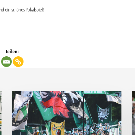
d ein schönes Pokalspiel!
Teilen:
Faninfo
B
zum
Pl
Auswärtsspiel
C
beim
k
RSV
s
Eintracht
K