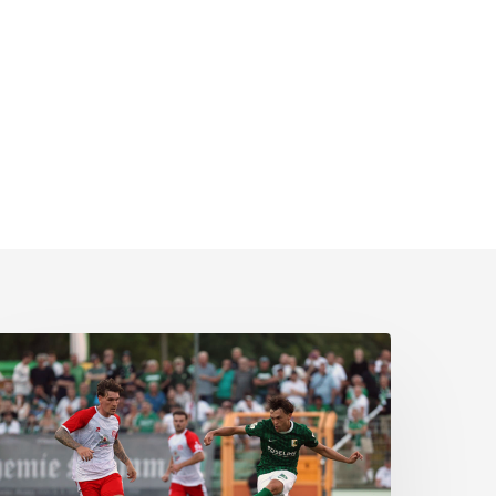
ittere
eite:
hemie
assiert
päten
nockout