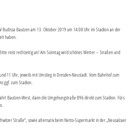
FSV Budissa Bautzen am 13. Oktober 2019 um 14:00 Uhr im Stadion an der
elt haben.
Bitte reist rechtzeitig an! Am Sonntag wird schönes Wetter – Straßen und
r und 11 Uhr, jeweils mit Umstieg in Dresden-Neustadt. Vom Bahnhof zum
ns ggf. zum Stadion.
ahrt Bautzen-West, dann die Umgehungstraße B96 direkt zum Stadion. Fürs
en.
schwitzer Straße“, sowie alternativ beim Netto-Supermarkt in der „Neusalzaer