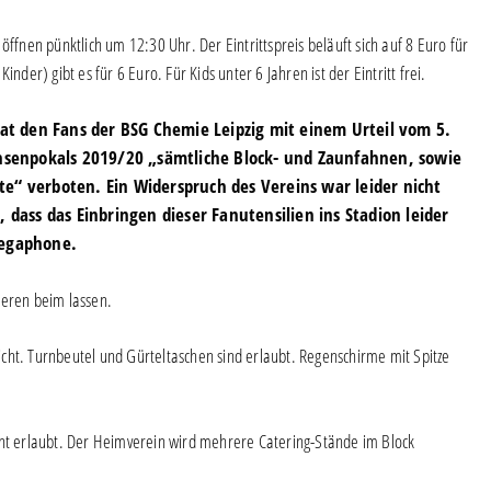
ffnen pünktlich um 12:30 Uhr. Der Eintrittspreis beläuft sich auf 8 Euro für
nder) gibt es für 6 Euro. Für Kids unter 6 Jahren ist der Eintritt frei.
hat den Fans der BSG Chemie Leipzig mit einem Urteil vom 5.
chsenpokals 2019/20 „sämtliche Block- und Zaunfahnen, sowie
e“ verboten. Ein Widerspruch des Vereins war leider nicht
 dass das Einbringen dieser Fanutensilien ins Stadion leider
Megaphone.
ieren beim lassen.
cht. Turnbeutel und Gürteltaschen sind erlaubt. Regenschirme mit Spitze
.
cht erlaubt. Der Heimverein wird mehrere Catering-Stände im Block