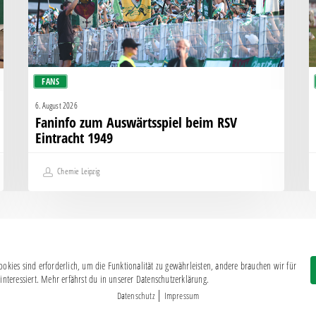
1949
g
H
FANS
6. August 2026
Faninfo zum Auswärtsspiel beim RSV
Eintracht 1949
Chemie Leipzig
okies sind erforderlich, um die Funktionalität zu gewährleisten, andere brauchen wir für
Impressum
|
Datenschutz
interessiert. Mehr erfährst du in unserer Datenschutzerklärung.
BSG CHEMIE LEIPZIG © 2026
|
Datenschutz
Impressum
MITGLIEDERZAHL: 2.816