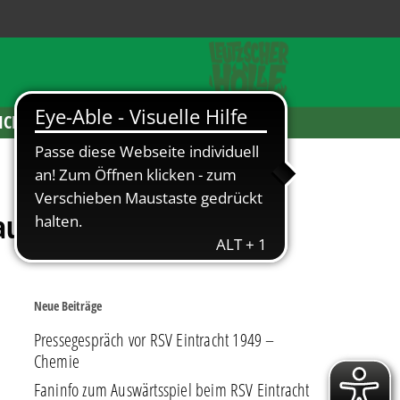
ICKETS
autzen
Neue Beiträge
Pressegespräch vor RSV Eintracht 1949 –
Chemie
Faninfo zum Auswärtsspiel beim RSV Eintracht