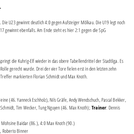
.
 Die U23 gewinnt deutlich 4:0 gegen Aufsteiger Mölkau. Die U19 legt noch
U17 gewinnt ebenfalls. Am Ende steht es hier 2:1 gegen die SpG
ingt die Kuhrig-Elf wieder in das obere Tabellendrittel der Stadtliga. Es
Rolle gerecht wurde. Drei der vier Tore fielen erst in den letzten zehn
 Treffer markierten Florian Schmidt und Max Knoth.
eine (46. Yanneck Eschholz), Nils Gräfe, Andy Wendschuch, Pascal Bekker,
 Schmidt, Tim Wecker, Tung Nguyen (46. Max Knoth);
Trainer
: Dennis
:0 Mohsine Baidar (86.), 4:0 Max Knoth (90.)
e, Roberto Binner