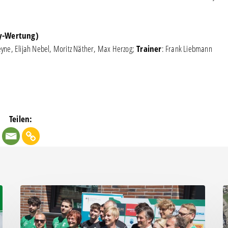
lay-Wertung)
Heyne, Elijah Nebel, Moritz Näther, Max Herzog;
Trainer
: Frank Liebmann
Teilen:
Neues
F
Funktionsgebäude
f
feierlich
F