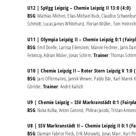
U12 | SpVgg Leipzig – Chemie Leipzig II 13:0 (4:0)
BSG
: Mathias Michen, Elias-Michael Ruck, Claudius Schwonbur
Schmidt, Lucas James Whitehurst, Florian Müller, Tom Heinric
U11 | Olympia Leipzig II – Chemie Leipzig 0:1 (Fair
BSG
: Emil Doelle, Larissa Eilenstein, Marvin Fechner, Janis D
Felvinczy, Adrian Rösler, Jonas Schirm;
Trainer
: Thomas Schir
U10 | Chemie Leipzig II – Roter Stern Leipzig V 1:0
BSG
: Jaro Offermanns, Jannik Wewer, Pablo Bär, Karl Marek Krü
Göricke;
Trainer
: André Kalisch
U9 | Chemie Leipzig – SSV Markranstädt 0:1 (Fairp
BSG
: Nuka Kulka, Anton Goronzi, Phileas Jacobi, Tristan Anto
U8 | SSV Markranstädt II – Chemie Leipzig II 0:1 (F
BSG
: Damian Fabrice Fleck, Erik Morawitz, Jonas Marr, Kurt P