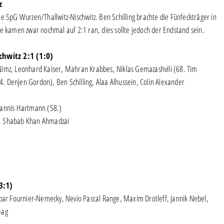
z
e SpG Wurzen/Thallwitz-Nischwitz. Ben Schilling brachte die Fünfeckträger in
e kamen zwar nochmal auf 2:1 ran, dies sollte jedoch der Endstand sein.
hwitz 2:1 (1:0)
 Nimz, Leonhard Kaiser, Mahran Krabbes, Niklas Gemazashvili (68. Tim
54. Denjen Gordon), Ben Schilling, Alaa Alhussein, Colin Alexander
1 Jannis Hartmann (58.)
r, Shabab Khan Ahmadzai
3:1)
ar Fournier-Nemecky, Nevio Pascal Range, Maxim Drotleff, Jannik Nebel,
aag