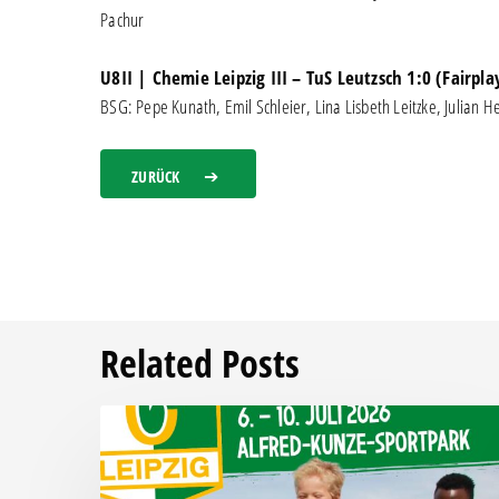
Pachur
U8II | Chemie Leipzig III – TuS Leutzsch 1:0 (Fairp
BSG: Pepe Kunath, Emil Schleier, Lina Lisbeth Leitzke, Julian 
ZURÜCK
Related Posts
Das
Fußball-
Sommercamp