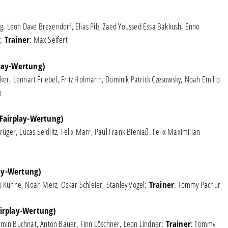
g, Leon Dave Brexendorf, Elias Pilz, Zaed Youssed Essa Bakkush, Enno
h;
Trainer
: Max Seifert
play-Wertung)
anker, Lennart Friebel, Fritz Hofmann, Dominik Patrick Czesowsky, Noah Emilio
m
 (Fairplay-Wertung)
ger, Lucas Seidlitz, Felix Marr, Paul Frank Bieniaß. Felix Maximilian
lay-Wertung)
nio Kühne, Noah Merz, Oskar Schleier, Stanley Vogel;
Trainer
: Tommy Pachur
airplay-Wertung)
irmin Buchnat, Anton Bauer, Finn Löschner, Leon Lindner;
Trainer
: Tommy