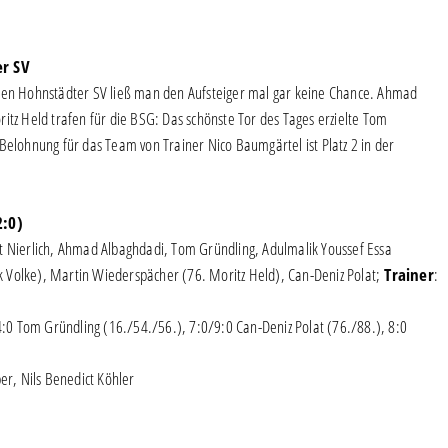
er SV
 den Hohnstädter SV ließ man den Aufsteiger mal gar keine Chance. Ahmad
itz Held trafen für die BSG: Das schönste Tor des Tages erzielte Tom
Belohnung für das Team von Trainer Nico Baumgärtel ist Platz 2 in der
2:0)
nt Nierlich, Ahmad Albaghdadi, Tom Gründling, Adulmalik Youssef Essa
 Volke), Martin Wiederspächer (76. Moritz Held), Can-Deniz Polat;
Trainer
:
:0 Tom Gründling (16./54./56.), 7:0/9:0 Can-Deniz Polat (76./88.), 8:0
ber, Nils Benedict Köhler