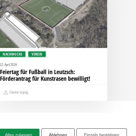
eutzsch:
örderantrag
ür
unstrasen
willigt!
NACHWUCHS
VEREIN
22. April 2026
Feiertag für Fußball in Leutzsch:
Förderantrag für Kunstrasen bewilligt!
Chemie Leipzig
Alles zulassen
Ablehnen
Einzeln bestätigen