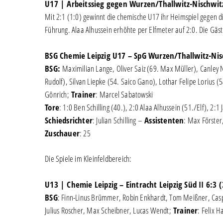
U17 | Arbeitssieg gegen Wurzen/Thallwitz-Nischwit
Mit 2:1 (1:0) gewinnt die chemische U17 ihr Heimspiel gegen di
Führung. Alaa Alhussein erhöhte per Elfmeter auf 2:0. Die Gäst
BSG Chemie Leipzig U17 – SpG Wurzen/Thallwitz-Nisc
BSG:
Maximilian Lange, Oliver Saiz (69. Max Müller), Canley
Rudolf), Silvan Liepke (54. Saico Gano), Lothar Felipe Lorius (
Gönrich;
Trainer
: Marcel Sabatowski
Tore
: 1:0 Ben Schilling (40.), 2:0 Alaa Alhussein (51./Elf), 2:
Schiedsrichter
: Julian Schilling –
Assistenten
: Max Förste
Zuschauer
: 25
Die Spiele im Kleinfeldbereich:
U13 | Chemie Leipzig – Eintracht Leipzig Süd II 6:3 (
BSG
: Finn-Linus Brümmer, Robin Enkhardt, Tom Meißner, Casp
Julius Roscher, Max Scheibner, Lucas Wendt;
Trainer
: Felix H