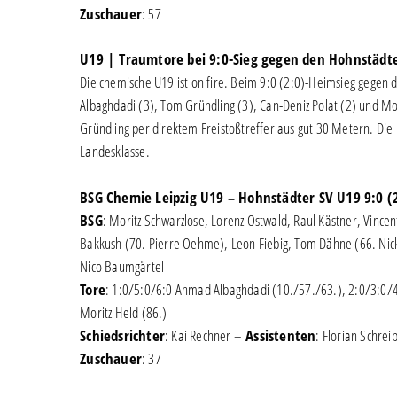
Zuschauer
: 57
U19 | Traumtore bei 9:0-Sieg gegen den Hohnstädt
Die chemische U19 ist on fire. Beim 9:0 (2:0)-Heimsieg gegen
Albaghdadi (3), Tom Gründling (3), Can-Deniz Polat (2) und Mor
Gründling per direktem Freistoßtreffer aus gut 30 Metern. Die 
Landesklasse.
BSG Chemie Leipzig U19 – Hohnstädter SV U19 9:0 (
BSG
: Moritz Schwarzlose, Lorenz Ostwald, Raul Kästner, Vince
Bakkush (70. Pierre Oehme), Leon Fiebig, Tom Dähne (66. Nick
Nico Baumgärtel
Tore
: 1:0/5:0/6:0 Ahmad Albaghdadi (10./57./63.), 2:0/3:0/4
Moritz Held (86.)
Schiedsrichter
: Kai Rechner –
Assistenten
: Florian Schrei
Zuschauer
: 37