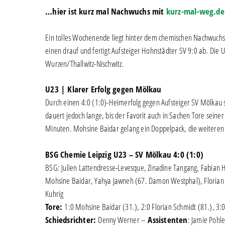
…hier ist kurz mal Nachwuchs mit
kurz-mal-weg.de
Ein tolles Wochenende liegt hinter dem chemischen Nachwuchs.
einen drauf und fertigt Aufsteiger Hohnstädter SV 9:0 ab. Die 
Wurzen/Thallwitz-Nischwitz.
U23 | Klarer Erfolg gegen Mölkau
Durch einen 4:0 (1:0)-Heimerfolg gegen Aufsteiger SV Mölkau spr
dauert jedoch lange, bis der Favorit auch in Sachen Tore seiner 
Minuten. Mohsine Baidar gelang ein Doppelpack, die weiteren
BSG Chemie Leipzig U23 – SV Mölkau 4:0 (1:0)
BSG: Julien Lattendresse-Levesque, Zinadine Tangang, Fabian H
Mohsine Baidar, Yahya Jawneh (67. Damon Westphal), Florian
Kuhrig
Tore:
1:0 Mohsine Baidar (31.), 2:0 Florian Schmidt (81.), 3
Schiedsrichter:
Denny Werner –
Assistenten
: Jamie Pohl