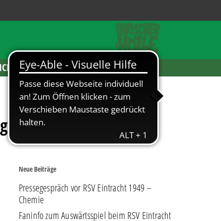
ICKETS
g.de
Neue Beiträge
Pressegespräch vor RSV Eintracht 1949 –
Chemie
Faninfo zum Auswärtsspiel beim RSV Eintracht