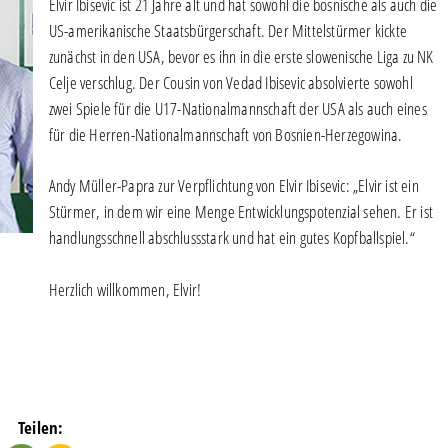
Elvir Ibisevic ist 21 Jahre alt und hat sowohl die bosnische als auch die
US-amerikanische Staatsbürgerschaft. Der Mittelstürmer kickte
zunächst in den USA, bevor es ihn in die erste slowenische Liga zu NK
Celje verschlug. Der Cousin von Vedad Ibisevic absolvierte sowohl
zwei Spiele für die U17-Nationalmannschaft der USA als auch eines
für die Herren-Nationalmannschaft von Bosnien-Herzegowina.
Andy Müller-Papra zur Verpflichtung von Elvir Ibisevic: „Elvir ist ein
Stürmer, in dem wir eine Menge Entwicklungspotenzial sehen. Er ist
handlungsschnell abschlussstark und hat ein gutes Kopfballspiel.“
Herzlich willkommen, Elvir!
Teilen: