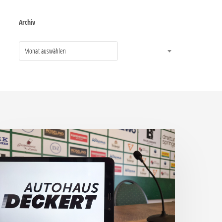
Archiv
Monat auswählen
ressegespräch
or
hemie
allescher
C