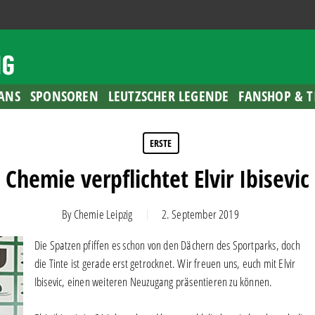
ANS
SPONSOREN
LEUTZSCHER LEGENDE
FANSHOP & T
ERSTE
Chemie verpflichtet Elvir Ibisevic
By
Chemie Leipzig
2. September 2019
Die Spatzen pfiffen es schon von den Dächern des Sportparks, doch
die Tinte ist gerade erst getrocknet. Wir freuen uns, euch mit Elvir
Ibisevic, einen weiteren Neuzugang präsentieren zu können.