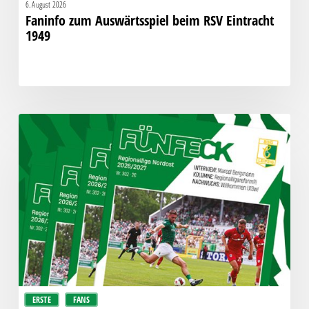
6. August 2026
Faninfo zum Auswärtsspiel beim RSV Eintracht
1949
Fünfeck
Nr.
302
zum
Spiel
gegen
den
HFC
ERSTE
FANS