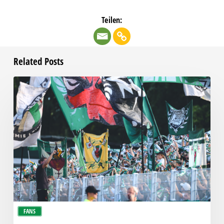
Teilen:
Related Posts
Faninfo
zum
Auswärtsspiel
beim
RSV
Eintracht
1949
FANS