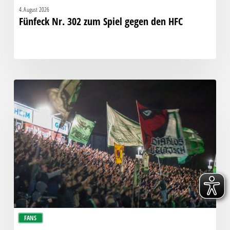
4. August 2026
Fünfeck Nr. 302 zum Spiel gegen den HFC
Faninfo
zum
Auswärtsspiel
beim
BFC
Dynamo
FANS