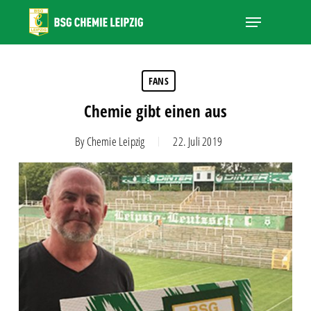
Skip
Menu
to
main
Close
content
Menu
FANS
Chemie gibt einen aus
By
Chemie Leipzig
22. Juli 2019