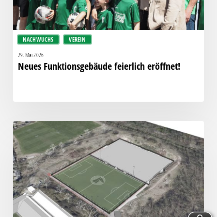
NACHWUCHS
VEREIN
29. Mai 2026
Neues Funktionsgebäude feierlich eröffnet!
Feiertag
für
Fußball
in
Leutzsch:
Förderantrag
für
Kunstrasen