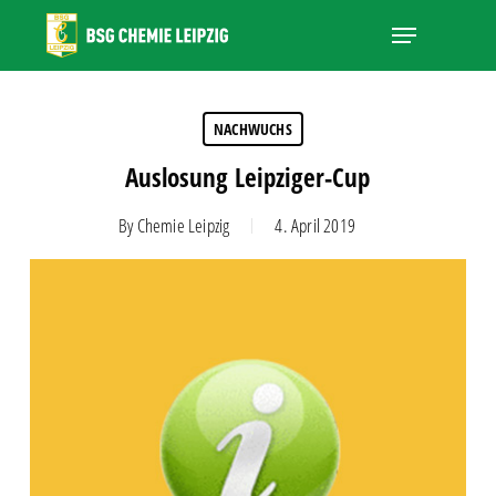
Skip
Menu
to
main
Close
content
Menu
NACHWUCHS
Auslosung Leipziger-Cup
By
Chemie Leipzig
4. April 2019