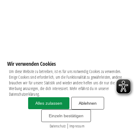
Wir verwenden Cookies
Um diese Website zu betreiben, ist es für uns notwendig Cookies zu verwenden.
Einige Cookies sind erforderlich, um die Funktionalität zu gewährleisten, andere
brauchen wir für unsere Statistik und wieder andere helfen uns dir nur die
Werbung anzuzeigen, die dich interessiert. Mehr erfährst du in unserer
Datenschutzerklärung.
Alles zulassen
Ablehnen
Impressum
|
Datenschutz
BSG CHEMIE LEIPZIG © 2026
Einzeln bestätigen
MITGLIEDERZAHL: 2.816
|
webdesign by
3W
Datenschutz
Impressum