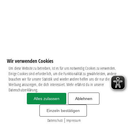
Wir verwenden Cookies
Um diese Website zu betreiben, ist es für uns notwendig Cookies zu verwenden.
Einige Cookies sind erforderlich, um die Funktionalität zu gewährleisten, andere
brauchen wir für unsere Statistik und wieder andere helfen uns dir nur die
Werbung anzuzeigen, die dich interessiert. Mehr erfährst du in unserer
Datenschutzerklärung.
Alles zulassen
Ablehnen
Impressum
|
Datenschutz
BSG CHEMIE LEIPZIG © 2026
Einzeln bestätigen
MITGLIEDERZAHL: 2.816
|
webdesign by
3W
Datenschutz
Impressum