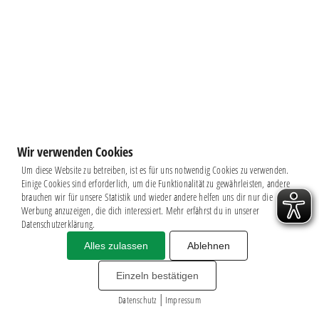
Wir verwenden Cookies
Um diese Website zu betreiben, ist es für uns notwendig Cookies zu verwenden.
Einige Cookies sind erforderlich, um die Funktionalität zu gewährleisten, andere
brauchen wir für unsere Statistik und wieder andere helfen uns dir nur die
Werbung anzuzeigen, die dich interessiert. Mehr erfährst du in unserer
Datenschutzerklärung.
Alles zulassen
Ablehnen
Impressum
|
Datenschutz
BSG CHEMIE LEIPZIG © 2026
Einzeln bestätigen
MITGLIEDERZAHL: 2.816
|
webdesign by
3W
Datenschutz
Impressum