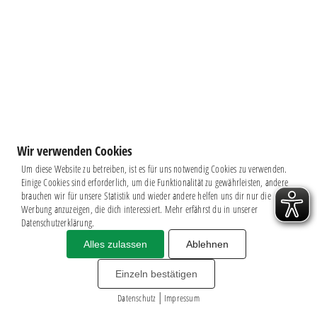
Wir verwenden Cookies
Um diese Website zu betreiben, ist es für uns notwendig Cookies zu verwenden.
Einige Cookies sind erforderlich, um die Funktionalität zu gewährleisten, andere
brauchen wir für unsere Statistik und wieder andere helfen uns dir nur die
Werbung anzuzeigen, die dich interessiert. Mehr erfährst du in unserer
Datenschutzerklärung.
Alles zulassen
Ablehnen
Impressum
|
Datenschutz
BSG CHEMIE LEIPZIG © 2026
Einzeln bestätigen
MITGLIEDERZAHL: 2.816
|
webdesign by
3W
Datenschutz
Impressum