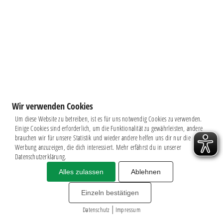
Wir verwenden Cookies
Um diese Website zu betreiben, ist es für uns notwendig Cookies zu verwenden.
Einige Cookies sind erforderlich, um die Funktionalität zu gewährleisten, andere
brauchen wir für unsere Statistik und wieder andere helfen uns dir nur die
Werbung anzuzeigen, die dich interessiert. Mehr erfährst du in unserer
Datenschutzerklärung.
Alles zulassen
Ablehnen
Impressum
|
Datenschutz
BSG CHEMIE LEIPZIG © 2026
Einzeln bestätigen
MITGLIEDERZAHL: 2.816
|
webdesign by
3W
Datenschutz
Impressum