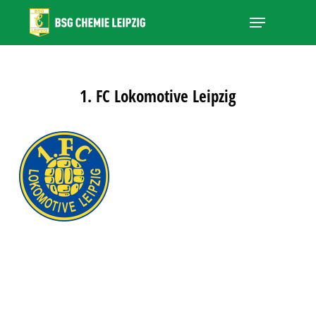
Skip
Menu
to
main
Close
content
Menu
1. FC Lokomotive Leipzig