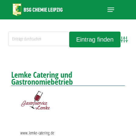
Skip
Menu
to
main
Close
content
Menu
Advanced
Alle Einträge anschauen
Lemke Catering und
Gastronomiebetrieb
www.lemke-catering.de