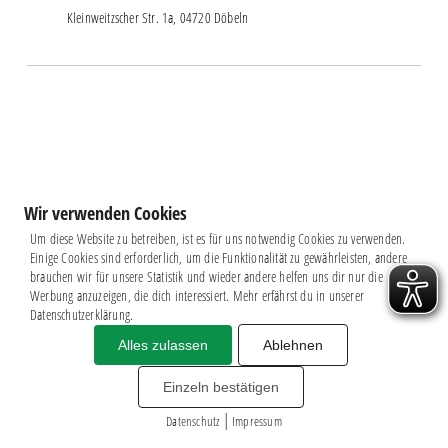
Kleinweitzscher Str. 1a, 04720 Döbeln
Wir verwenden Cookies
Um diese Website zu betreiben, ist es für uns notwendig Cookies zu verwenden.
Einige Cookies sind erforderlich, um die Funktionalität zu gewährleisten, andere
brauchen wir für unsere Statistik und wieder andere helfen uns dir nur die
Werbung anzuzeigen, die dich interessiert. Mehr erfährst du in unserer
Datenschutzerklärung.
Alles zulassen
Ablehnen
Impressum
|
Datenschutz
BSG CHEMIE LEIPZIG © 2026
Einzeln bestätigen
MITGLIEDERZAHL: 2.816
|
webdesign by
3W
Datenschutz
Impressum