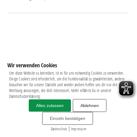
Wir verwenden Cookies
Um diese Website zu betreiben, ist es für uns notwendig Cookies zu verwenden.
Einige Cookies sind erforderlich, um die Funktionalität zu gewährleisten, andere
brauchen wir für unsere Statistik und wieder andere helfen uns dir nur die
Werbung anzuzeigen, die dich interessiert. Mehr erfährst du in unserer
Datenschutzerklärung.
Alles zulassen
Ablehnen
Impressum
|
Datenschutz
BSG CHEMIE LEIPZIG © 2026
Einzeln bestätigen
MITGLIEDERZAHL: 2.816
|
webdesign by
3W
Datenschutz
Impressum