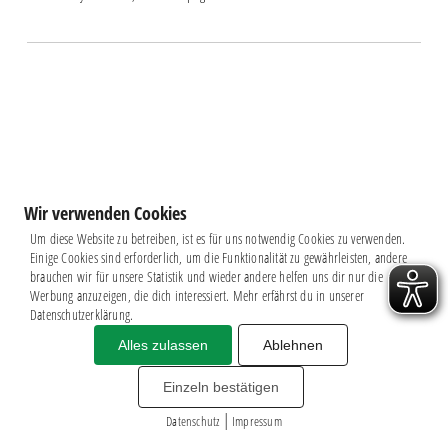
Wir verwenden Cookies
Um diese Website zu betreiben, ist es für uns notwendig Cookies zu verwenden.
Einige Cookies sind erforderlich, um die Funktionalität zu gewährleisten, andere
brauchen wir für unsere Statistik und wieder andere helfen uns dir nur die
Werbung anzuzeigen, die dich interessiert. Mehr erfährst du in unserer
Datenschutzerklärung.
Alles zulassen
Ablehnen
Impressum
|
Datenschutz
BSG CHEMIE LEIPZIG © 2026
Einzeln bestätigen
MITGLIEDERZAHL: 2.816
|
webdesign by
3W
Datenschutz
Impressum