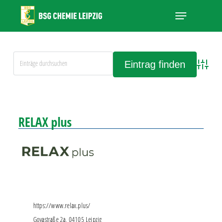
Skip
Menu
to
main
Close
content
Menu
Advanced
Alle Einträge anschauen
RELAX plus
https://www.relax.plus/
Goyastraße 2a, 04105 Leipzig