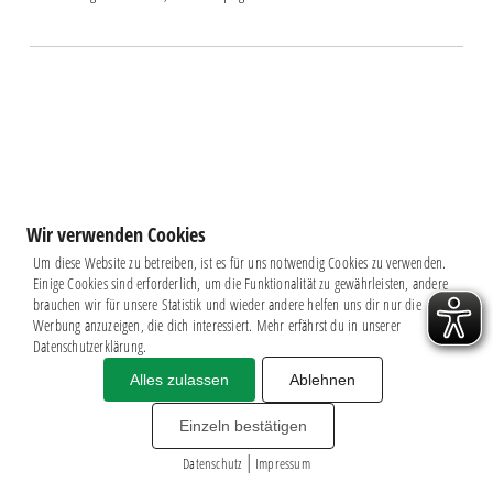
Wir verwenden Cookies
Um diese Website zu betreiben, ist es für uns notwendig Cookies zu verwenden.
Einige Cookies sind erforderlich, um die Funktionalität zu gewährleisten, andere
brauchen wir für unsere Statistik und wieder andere helfen uns dir nur die
Werbung anzuzeigen, die dich interessiert. Mehr erfährst du in unserer
Datenschutzerklärung.
Alles zulassen
Ablehnen
Impressum
|
Datenschutz
BSG CHEMIE LEIPZIG © 2026
Einzeln bestätigen
MITGLIEDERZAHL: 2.816
|
webdesign by
3W
Datenschutz
Impressum