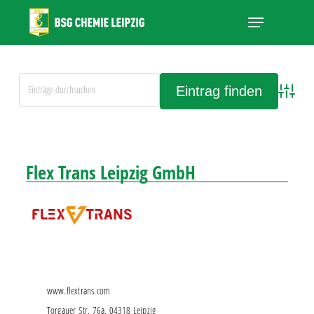
Skip
Menu
to
main
Close
content
Menu
Advanced
Alle Einträge anschauen
Flex Trans Leipzig GmbH
www.flextrans.com
Torgauer Str. 76a, 04318 Leipzig