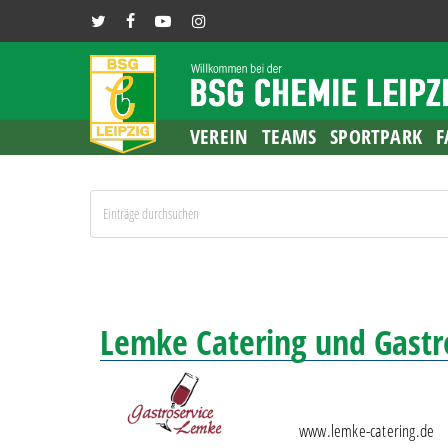
Skip
TWITTER
FACEBOOK
YOUTUBE
INSTAGRAM
to
main
content
VEREIN
TEAMS
SPORTPARK
F
Lemke Catering und Gast
www.lemke-catering.de